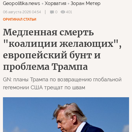
Geopolitika.news
Хорватия
Зоран Метер
0
401
06 августа 2026 04:54
ОРИГИНАЛ СТАТЬИ
Медленная смерть
"коалиции желающих",
европейский бунт и
проблема Трампа
GN: планы Трампа по возвращению глобальной
гегемонии США трещат по швам