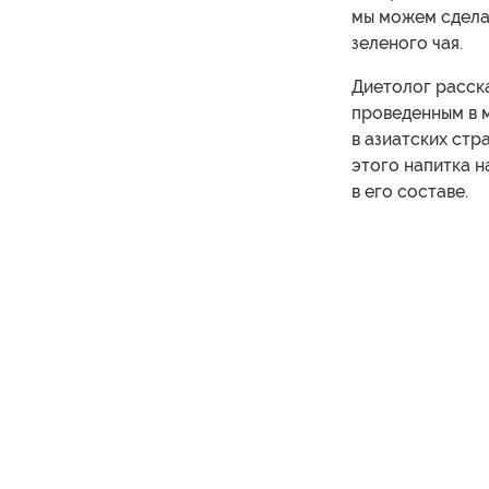
мы можем сделат
зеленого чая.
Диетолог расска
проведенным в 
в азиатских стр
этого напитка н
в его составе.