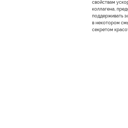
свойствам уско
коллагена, пре
поддерживать эл
в некотором см
секретом красо