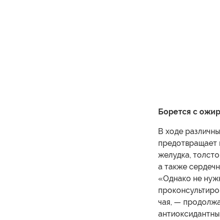
Борется с ожир
В ходе различны
предотвращает и
желудка, толсто
а также сердеч
«Однако не нуж
проконсультиро
чая, — продолжа
антиоксидантны