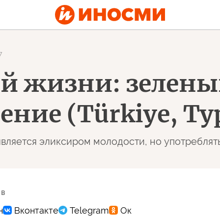
7
ой жизни: зелены
ение (Türkiye, Т
является эликсиром молодости, но употреблят
 в