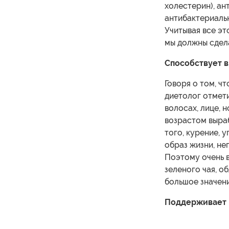
холестерин), ан
антибактериаль
Учитывая все эт
мы должны сдела
Способствует 
Говоря о том, ч
диетолог отмети
волосах, лице, н
возрастом выра
того, курение, 
образ жизни, не
Поэтому очень в
зеленого чая, 
большое значени
Поддерживает 