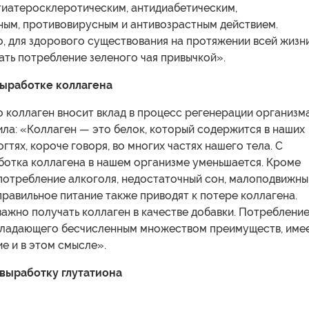
тиатеросклеротическим, антидиабетическим,
ным, противовирусным и антивозрастным действием.
о, для здорового существования на протяжении всей жизн
ть потребление зеленого чая привычкой».
выработке коллагена
то коллаген вносит вклад в процесс регенерации организма
ла: «Коллаген — это белок, который содержится в наших
огтях, короче говоря, во многих частях нашего тела. С
ботка коллагена в нашем организме уменьшается. Кроме
употребление алкоголя, недостаточный сон, малоподвижны
правильное питание также приводят к потере коллагена.
ажно получать коллаген в качестве добавки. Потреблени
обладающего бесчисленным множеством преимуществ, име
е и в этом смысле».
выработку глутатиона