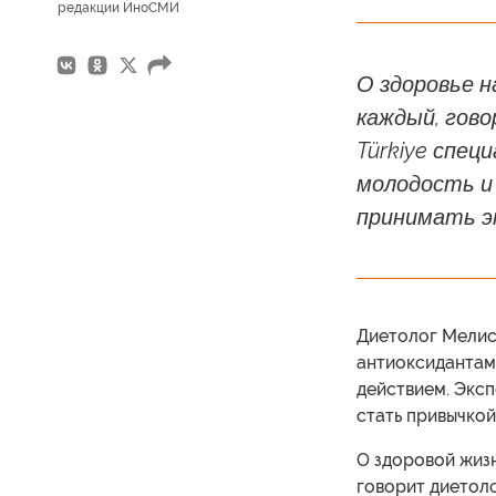
редакции ИноСМИ
О здоровье 
каждый, гов
Türkiye спец
молодость и
принимать э
Диетолог Мелиса
антиоксидантам
действием. Эксп
стать привычкой
О здоровой жизн
говорит диетоло