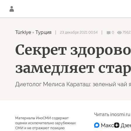
Türkiye
Турция
23 декабря 2021 00:54
0
7562
Секрет здоров
замедляет стар
Диетолог Мелиса Караташ: зеленый чай 
Читать inosmi.ru
Материалы ИноСМИ содержат
оценки исключительно зарубежных
СМИ и не отражают позицию