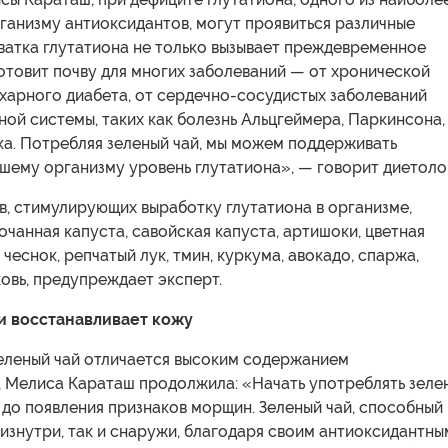
ганизму антиоксидантов, могут проявиться различные
ватка глутатиона не только вызывает преждевременное
готовит почву для многих заболеваний — от хронической
харного диабета, от сердечно-сосудистых заболеваний
ной системы, таких как болезнь Альцгеймера, Паркинсона,
ка. Потребляя зеленый чай, мы можем поддерживать
шему организму уровень глутатиона», — говорит диетолог
в, стимулирующих выработку глутатиона в организме,
чанная капуста, савойская капуста, артишоки, цветная
 чеснок, репчатый лук, тмин, куркума, авокадо, спаржа,
овь, предупреждает эксперт.
 и восстанавливает кожу
зеленый чай отличается высоким содержанием
, Мелиса Караташ продолжила: «Начать употреблять зеле
до появления признаков морщин. Зеленый чай, способный
 изнутри, так и снаружи, благодаря своим антиоксидантны