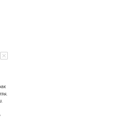
рак
зы,
ш.
о