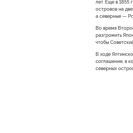
лет. Еще в 1855
островов на две
а северные — Ро
Во время Второ
разгромить Япон
чтобы Советский
В ходе Ялтинск
соглашение, в 
северных остро