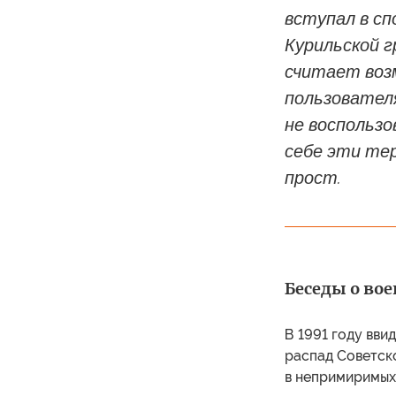
вступал в сп
Курильской г
считает воз
пользовател
не воспользо
себе эти те
прост.
Беседы о во
В 1991 году вви
распад Советск
в непримиримых