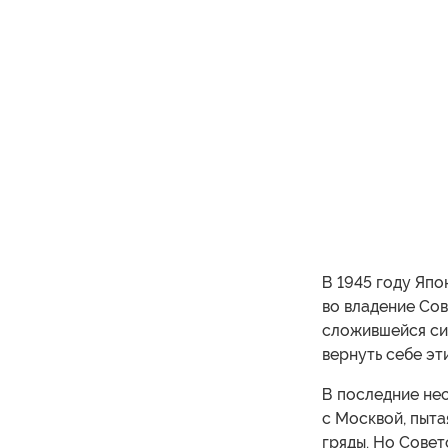
В 1945 году Япо
во владение Сов
сложившейся сит
вернуть себе эт
В последние нес
с Москвой, пыта
гряды. Но Сове