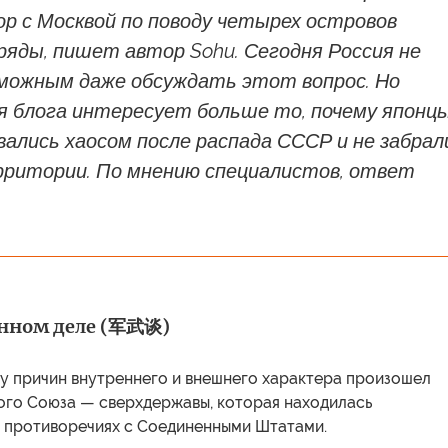
ор с Москвой по поводу четырех островов
ряды, пишет автор Sohu. Сегодня Россия не
можным даже обсуждать этот вопрос. Но
я блога интересует больше то, почему японц
вались хаосом после распада СССР и не забрал
рритории. По мнению специалистов, ответ
енном деле (军武谈)
ду причин внутреннего и внешнего характера произошел
ого Союза — сверхдержавы, которая находилась
 противоречиях с Соединенными Штатами.