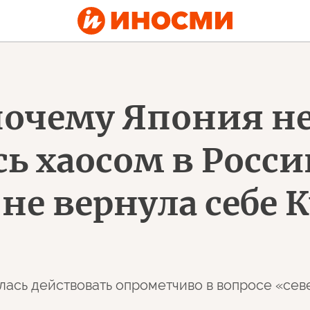
 почему Япония н
ь хаосом в Росси
 не вернула себе 
лась действовать опрометчиво в вопросе «се