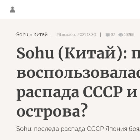
Sohu
Китай
28 декабря 2021 13:30
37
19295
Sohu (Китай):
воспользовалас
распада СССР и
острова?
Sohu: последа распада СССР Япония боя