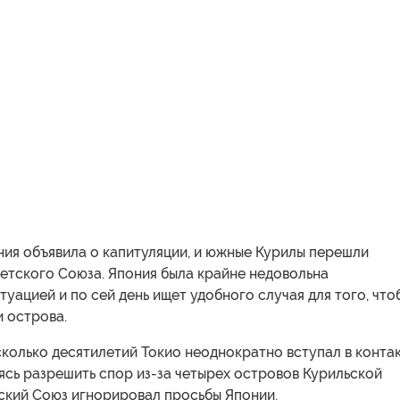
ния объявила о капитуляции, и южные Курилы перешли
етского Союза. Япония была крайне недовольна
уацией и по сей день ищет удобного случая для того, что
и острова.
колько десятилетий Токио неоднократно вступал в конта
ясь разрешить спор из-за четырех островов Курильской
тский Союз игнорировал просьбы Японии.