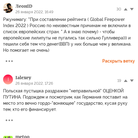
ЛеонID
30
26 января 2022, 16:49
Ржунимагу: "При составлении рейтинга ( Global Firepower
Index 2022 ) Россию по неизвестным причинам не включили в
список европейских стран. " А я знаю почему) - чтобы
европейские лилипуты не пугались так сильно Гулливера))) и
тешили себя тем что денег(ВВП) у них больше чем у великана.
Но помогает не очень)
Раскрыть ветку
Ialexey
I
19
26 января 2022, 17:26
Польская пустышка раздражен "неправильной" ОЦЕНКОЙ
ПУТИНА. Подождем и посмотрим, как Германия поставит на
место это вечно гордо-"воняющее" государство, кусая руку
тем, кто его финансирует.
metoo