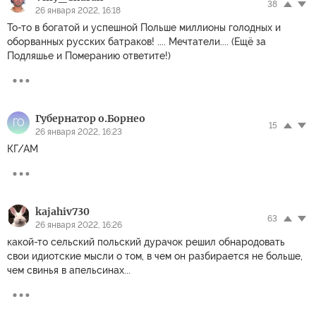
38
26 января 2022, 16:18
То-то в богатой и успешной Польше миллионы голодных и
оборванных русских батраков! .... Мечтатели.... (Ещё за
Подляшье и Померанию ответите!)
Губернатор о.Борнео
ГО
15
26 января 2022, 16:23
КГ/АМ
kajahiv730
63
26 января 2022, 16:26
какой-то сельский польский дурачок решил обнародовать
свои идиотские мысли о том, в чем он разбирается не больше,
чем свинья в апельсинах...