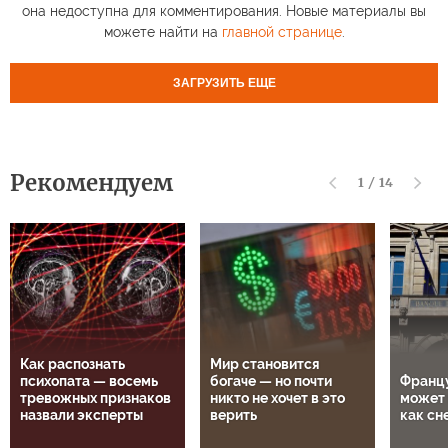
она недоступна для комментирования. Новые материалы вы
можете найти на
главной странице
.
ЗАГРУЗИТЬ ЕЩЕ
Рекомендуем
1
/
14
Как распознать
Мир становится
психопата — восемь
богаче — но почти
Францу
тревожных признаков
никто не хочет в это
может 
назвали эксперты
верить
как сн