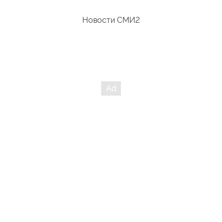
рода Табаки) Неужели от нашей "беспомощности")))
Новости СМИ2