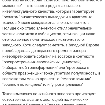
событиях на постсоветском востоке. "Геополитическое
мышление" — это своего рода знак высшего
интеллектуального качества, который гарантирует
"реализм" аналитических выкладок и выдвигаемых
тезисов. У меня складывается впечатление, что в
Польше оно стало элементом стиля значительной
части аналитиков и публицистов, отличающим наше
отечественное политическое писательство от
западного. Хотя, следует заметить, в Западной Европе
преобладавшая до недавнего времени манера
интерпретировать события на востоке в контексте
"распространения европейских ценностей",
"либеральной трансформации" или "прогресса в
области прав женщин" тоже утратила популярность, и
все чаще там можно прочесть о "сферах влияния",
"военном потенциале" или "угрозе границам".
Такие изменения понятийного аппарата происходят,
естественно, в связи с эволюцией политических