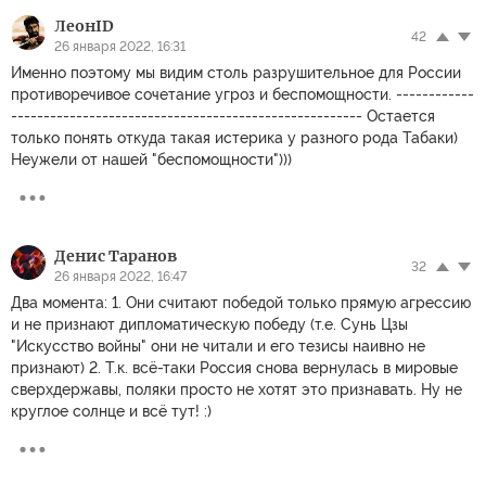
ЛеонID
42
26 января 2022, 16:31
Именно поэтому мы видим столь разрушительное для России
противоречивое сочетание угроз и беспомощности. ------------
------------------------------------------------------ Остается
только понять откуда такая истерика у разного рода Табаки)
Неужели от нашей "беспомощности")))
Денис Таранов
32
26 января 2022, 16:47
Два момента: 1. Они считают победой только прямую агрессию
и не признают дипломатическую победу (т.е. Сунь Цзы
"Искусство войны" они не читали и его тезисы наивно не
признают) 2. Т.к. всё-таки Россия снова вернулась в мировые
сверхдержавы, поляки просто не хотят это признавать. Ну не
круглое солнце и всё тут! :)