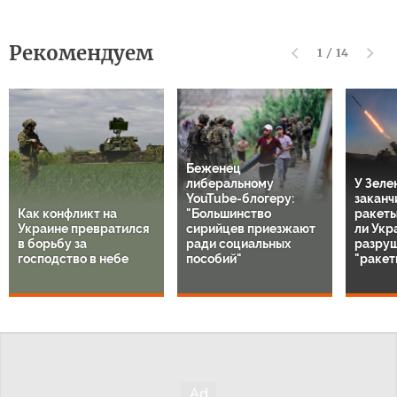
Рекомендуем
1
/
14
Беженец
либеральному
У Зеле
YouTube-блогеру:
заканч
Как конфликт на
"Большинство
ракеты 
Украине превратился
сирийцев приезжают
ли Укр
в борьбу за
ради социальных
разру
господство в небе
пособий"
"ракет