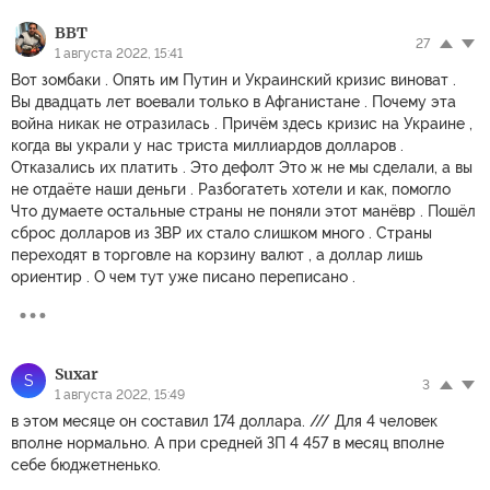
ВВТ
27
1 августа 2022, 15:41
Вот зомбаки . Опять им Путин и Украинский кризис виноват .
Вы двадцать лет воевали только в Афганистане . Почему эта
война никак не отразилась . Причём здесь кризис на Украине ,
когда вы украли у нас триста миллиардов долларов .
Отказались их платить . Это дефолт Это ж не мы сделали, а вы
не отдаёте наши деньги . Разбогатеть хотели и как, помогло
Что думаете остальные страны не поняли этот манёвр . Пошёл
сброс долларов из ЗВР их стало слишком много . Страны
переходят в торговле на корзину валют , а доллар лишь
ориентир . О чем тут уже писано переписано .
Suxar
S
3
1 августа 2022, 15:49
в этом месяце он составил 174 доллара. /// Для 4 человек
вполне нормально. А при средней ЗП 4 457 в месяц вполне
себе бюджетненько.