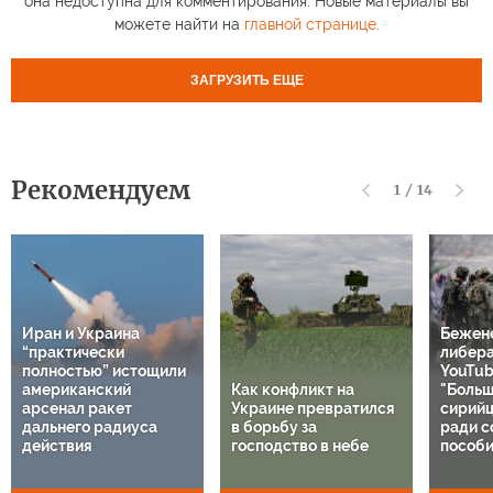
она недоступна для комментирования. Новые материалы вы
можете найти на
главной странице
.
ЗАГРУЗИТЬ ЕЩЕ
Рекомендуем
1
/
14
Иран и Украина
Бежен
“практически
либер
полностью” истощили
YouTub
американский
Как конфликт на
"Больш
арсенал ракет
Украине превратился
сирий
дальнего радиуса
в борьбу за
ради с
действия
господство в небе
пособи