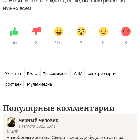
— Не знаю, что нас ждет дальше, но электричество
нужно всем.
56
2
104
3
2
3
Хьюстон
Техас
Пенсильвания
США
электроэнергия
рост цен
Мультимедиа
Популярные комментарии
Черный Человек
1 августа 2022, 15:41
45
Нищеброды хреновы. Скоро в очереди будете стоять за