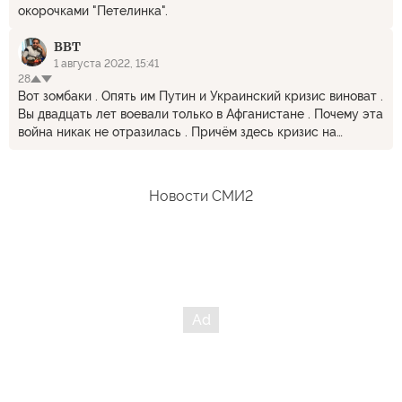
окорочками "Петелинка".
ВВТ
1 августа 2022, 15:41
28
Вот зомбаки . Опять им Путин и Украинский кризис виноват .
Вы двадцать лет воевали только в Афганистане . Почему эта
война никак не отразилась . Причём здесь кризис на
Украине , когда вы украли у нас триста миллиардов
долларов . Отказались их платить . Это дефолт Это ж не мы
сделали, а вы не отдаёте наши деньги . Разбогатеть хотели
Новости СМИ2
и как, помогло Что думаете остальные страны не поняли
этот манёвр . Пошёл сброс долларов из ЗВР их стало
слишком много . Страны переходят в торговле на корзину
валют , а доллар лишь ориентир . О чем тут уже писано
переписано .