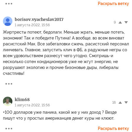
Раскрыть ветку
borisov.vyacheslav2017
9
1 августа 2022, 15:56
Жиртресты потеют, бедолаги. Меньше жрать, меньше потеть,
экономия! Так и победите Путина! А вообще, во всем виноват
расистский Мак. Все забегаловки сжечь, расистский персонал
линчевать. Главное, запустить клич в ФБ, а радужные негры со
всем удовольствием разнесут чего угодно. Смотришь-и
несколько сотен кондиционеров уже не жгут энергию, не
разрушают экологию и прочие бизоновые дыры, либералы
счастливы!
klim68
16
1 августа 2022, 15:56
+100 долларов уже паника, какой же у них доход ? Везде
пишут что у простых американцев денег куры не клюют.
Раскрыть ветку