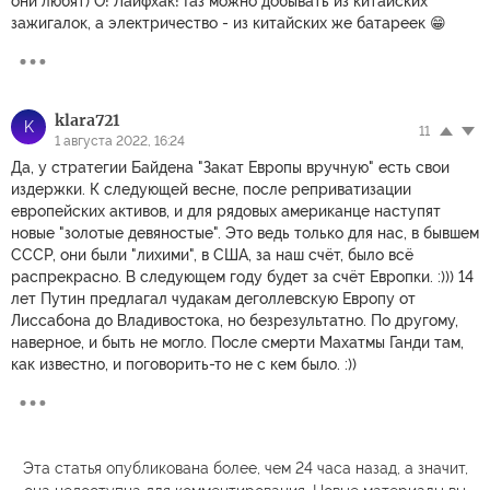
они любят) О! Лайфхак! Газ можно добывать из китайских
зажигалок, а электричество - из китайских же батареек 😁
klara721
K
11
1 августа 2022, 16:24
Да, у стратегии Байдена "Закат Европы вручную" есть свои
издержки. К следующей весне, после реприватизации
европейских активов, и для рядовых американце наступят
новые "золотые девяностые". Это ведь только для нас, в бывшем
СССР, они были "лихими", в США, за наш счёт, было всё
распрекрасно. В следующем году будет за счёт Европки. :))) 14
лет Путин предлагал чудакам деголлевскую Европу от
Лиссабона до Владивостока, но безрезультатно. По другому,
наверное, и быть не могло. После смерти Махатмы Ганди там,
как известно, и поговорить-то не с кем было. :))
Эта статья опубликована более, чем 24 часа назад, а значит,