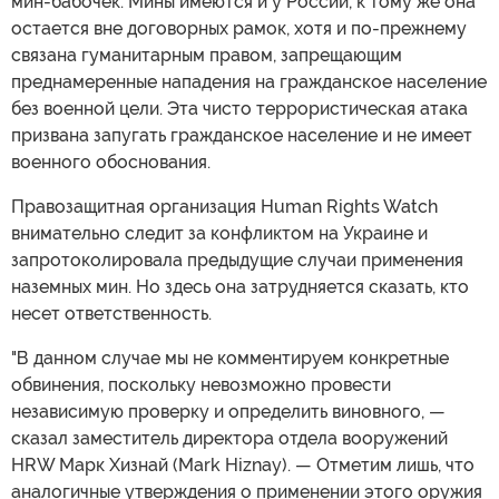
мин-бабочек. Мины имеются и у России, к тому же она
остается вне договорных рамок, хотя и по-прежнему
связана гуманитарным правом, запрещающим
преднамеренные нападения на гражданское население
без военной цели. Эта чисто террористическая атака
призвана запугать гражданское население и не имеет
военного обоснования.
Правозащитная организация Human Rights Watch
внимательно следит за конфликтом на Украине и
запротоколировала предыдущие случаи применения
наземных мин. Но здесь она затрудняется сказать, кто
несет ответственность.
"В данном случае мы не комментируем конкретные
обвинения, поскольку невозможно провести
независимую проверку и определить виновного, —
сказал заместитель директора отдела вооружений
HRW Марк Хизнай (Mark Hiznay). — Отметим лишь, что
аналогичные утверждения о применении этого оружия