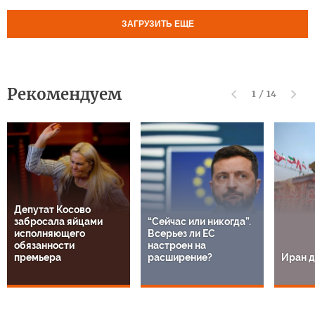
ЗАГРУЗИТЬ ЕЩЕ
Рекомендуем
1
/
14
Депутат Косово
забросала яйцами
“Сейчас или никогда”.
исполняющего
Всерьез ли ЕС
обязанности
настроен на
премьера
расширение?
Иран д