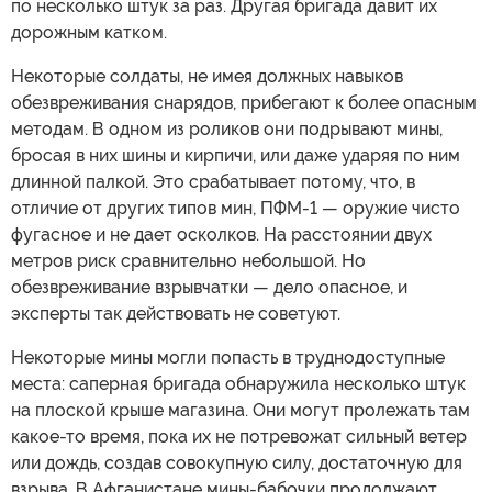
по несколько штук за раз. Другая бригада давит их
дорожным катком.
Некоторые солдаты, не имея должных навыков
обезвреживания снарядов, прибегают к более опасным
методам. В одном из роликов они подрывают мины,
бросая в них шины и кирпичи, или даже ударяя по ним
длинной палкой. Это срабатывает потому, что, в
отличие от других типов мин, ПФМ-1 — оружие чисто
фугасное и не дает осколков. На расстоянии двух
метров риск сравнительно небольшой. Но
обезвреживание взрывчатки — дело опасное, и
эксперты так действовать не советуют.
Некоторые мины могли попасть в труднодоступные
места: саперная бригада обнаружила несколько штук
на плоской крыше магазина. Они могут пролежать там
какое-то время, пока их не потревожат сильный ветер
или дождь, создав совокупную силу, достаточную для
взрыва. В Афганистане мины-бабочки продолжают