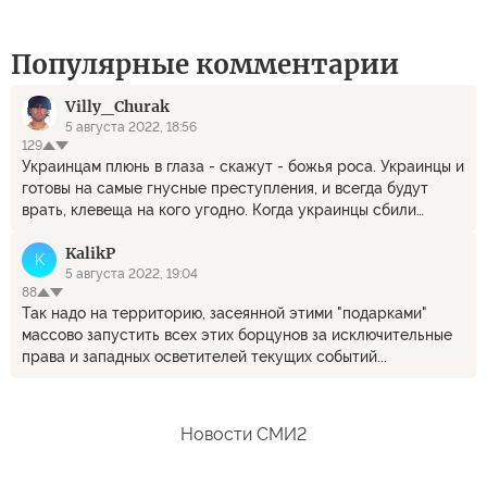
Популярные комментарии
Villy_Churak
5 августа 2022, 18:56
129
Украинцам плюнь в глаза - скажут - божья роса. Украинцы и
готовы на самые гнусные преступления, и всегда будут
врать, клевеща на кого угодно. Когда украинцы сбили
Ту-154, украинские генералы хихикали про марсиан. Уроды.
KalikP
K
5 августа 2022, 19:04
88
Так надо на территорию, засеянной этими "подарками"
массово запустить всех этих борцунов за исключительные
права и западных осветителей текущих событий...
Новости СМИ2