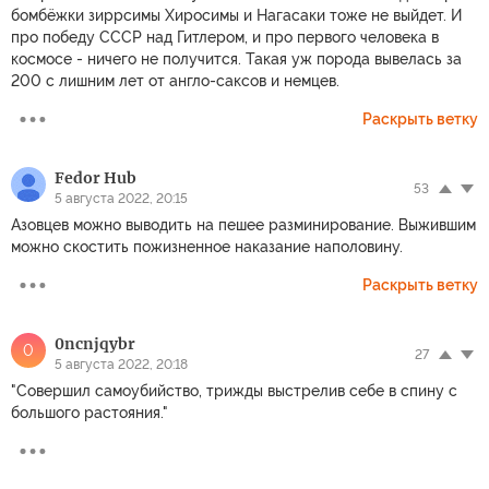
бомбёжки зиррсимы Хиросимы и Нагасаки тоже не выйдет. И
про победу СССР над Гитлером, и про первого человека в
космосе - ничего не получится. Такая уж порода вывелась за
200 с лишним лет от англо-саксов и немцев.
Раскрыть ветку
Fedor Hub
53
5 августа 2022, 20:15
Азовцев можно выводить на пешее разминирование. Выжившим
можно скостить пожизненное наказание наполовину.
Раскрыть ветку
0ncnjqybr
0
27
5 августа 2022, 20:18
"Совершил самоубийство, трижды выстрелив себе в спину с
большого растояния."