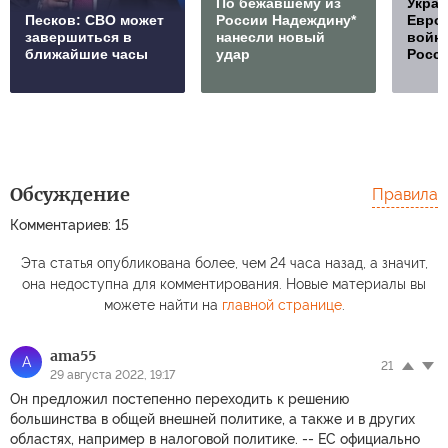
По бежавшему из
Украи
Песков: СВО может
России Надеждину*
Европ
завершиться в
нанесли новый
войну
ближайшие часы
удар
Росс
Обсуждение
Правила
Комментариев: 15
Эта статья опубликована более, чем 24 часа назад, а значит,
она недоступна для комментирования. Новые материалы вы
можете найти на
главной странице
.
ama55
A
21
29 августа 2022, 19:17
Он предложил постепенно переходить к решению
большинства в общей внешней политике, а также и в других
областях, например в налоговой политике. -- ЕС официально