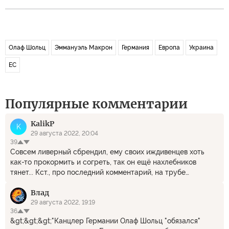
Олаф Шольц
Эммануэль Макрон
Германия
Европа
Украина
ЕС
Популярные комментарии
KalikP
K
29 августа 2022, 20:04
39
Совсем ливерный сбрендил, ему своих иждивенцев хоть
как-то прокормить и согреть, так он ещё нахлебников
тянет... Кст., про последний комментарий, на трубе
попалась серия роликов про немецкую чету - он пенс в
Влад
районе 70-ти с русской женой, которые, получив
очередной счёт за коммуналку свинтили на пожить в
29 августа 2022, 19:19
36
Россию и не просто в Россию, а в Крым. В Крым, Карл! В тот
&gt;&gt;&gt;"Канцлер Германии Олаф Шольц "обязался"
самый благословенный Готенланд, причём дедушке весьма