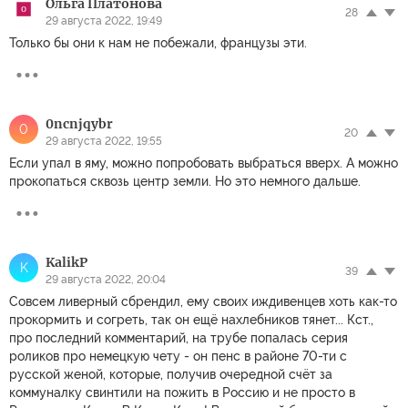
Ольга Платонова
28
29 августа 2022, 19:49
Только бы они к нам не побежали, французы эти.
0ncnjqybr
0
20
29 августа 2022, 19:55
Если упал в яму, можно попробовать выбраться вверх. А можно
прокопаться сквозь центр земли. Но это немного дальше.
KalikP
K
39
29 августа 2022, 20:04
Совсем ливерный сбрендил, ему своих иждивенцев хоть как-то
прокормить и согреть, так он ещё нахлебников тянет... Кст.,
про последний комментарий, на трубе попалась серия
роликов про немецкую чету - он пенс в районе 70-ти с
русской женой, которые, получив очередной счёт за
коммуналку свинтили на пожить в Россию и не просто в