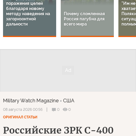
поражения целей
"Им не
благодаря новому
хватает
методу наведения на
Почему сломленная
Поляки
загоризонтной
Россия пагубна для
ситуац
дальности
всего мира
полным
Military Watch Magazine
США
0
0
08 августа 2026 00:56
ОРИГИНАЛ СТАТЬИ
Российские ЗРК С-400