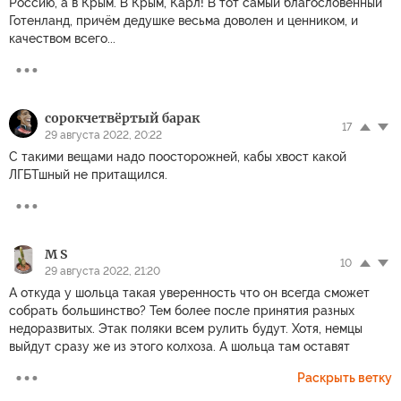
Россию, а в Крым. В Крым, Карл! В тот самый благословенный
Готенланд, причём дедушке весьма доволен и ценником, и
качеством всего...
сорокчетвёртый барак
17
29 августа 2022, 20:22
С такими вещами надо поосторожней, кабы хвост какой
ЛГБТшный не притащился.
M S
10
29 августа 2022, 21:20
А откуда у шольца такая уверенность что он всегда сможет
собрать большинство? Тем более после принятия разных
недоразвитых. Этак поляки всем рулить будут. Хотя, немцы
выйдут сразу же из этого колхоза. А шольца там оставят
Раскрыть ветку