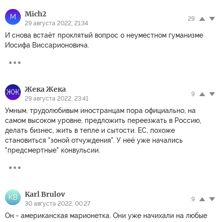
Mich2
M
29
29 августа 2022, 21:34
И снова встаёт проклятый вопрос о неуместном гуманизме
Иосифа Виссарионовича.
Жека Жека
ЖЖ
9
29 августа 2022, 23:41
Умным, трудолюбивым иностранцам пора официально, на
самом высоком уровне, предложить переезжать в Россию,
делать бизнес, жить в тепле и сытости. ЕС, похоже
становиться "зоной отчуждения". У неë уже начались
"предсмертные" конвульсии.
Karl Brulov
KB
9
30 августа 2022, 00:27
Он - американская марионетка. Они уже начихали на любые