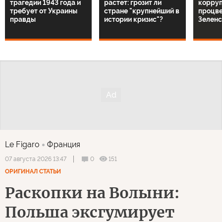
трагедии 1943 года и
растет: грозит ли
корруп
требует от Украины
стране "крупнейший в
процв
правды
истории кризис"?
Зелен
Le Figaro
Франция
0
151
07 августа 2026 13:47
ОРИГИНАЛ СТАТЬИ
Раскопки на Волыни:
Польша эксгумирует