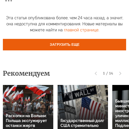
Эта статья опубликована более, чем 24 часа назад, а значит,
она недоступна для комментирования. Новые материалы вы
можете найти на
главной странице
.
ЗАГРУЗИТЬ ЕЩЕ
Рекомендуем
1
/
14
Бывший
минис
иностр
Раскопки на Волыни:
уличен
Польша эксгумирует
Государственный долг
миллио
останки жертв
США стремительно
Подли