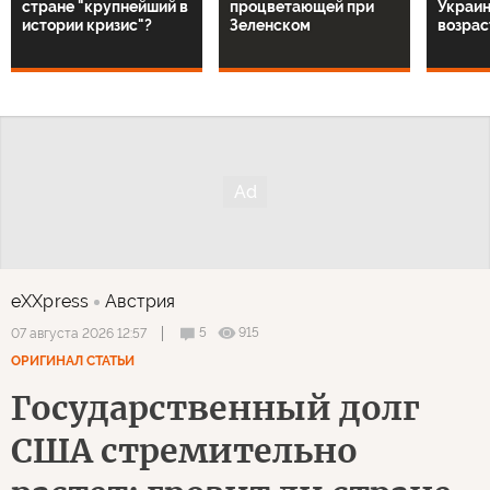
стране "крупнейший в
процветающей при
Украин
истории кризис"?
Зеленском
возрас
eXXpress
Австрия
5
915
07 августа 2026 12:57
ОРИГИНАЛ СТАТЬИ
Государственный долг
США стремительно