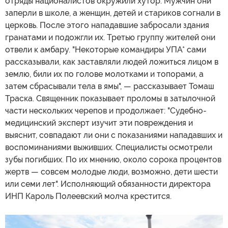
отряды националистов окружили хутор. Мужчин они
заперли в школе, а женщин, детей и стариков согнали в
церковь. После этого нападавшие забросали здания
гранатами и подожгли их. Третью группу жителей они
отвели к амбару. "Некоторые командиры УПА* сами
рассказывали, как заставляли людей ложиться лицом в
землю, били их по голове молотками и топорами, а
затем сбрасывали тела в ямы", — рассказывает Томаш
Траска. Священник показывает проломы в затылочной
части нескольких черепов и продолжает: "Судебно-
медицинский эксперт изучит эти повреждения и
выяснит, совпадают ли они с показаниями нападавших и
воспоминаниями выживших. Специалисты осмотрели
зубы погибших. По их мнению, около сорока процентов
жертв — совсем молодые люди, возможно, дети шести
или семи лет". Исполняющий обязанности директора
ИНП Кароль Полеевский молча крестится.