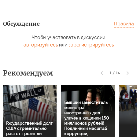
Обсуждение
Правила
Чтобы участвовать в дискуссии
авторизуйтесь
или
зарегистрируйтесь
Рекомендуем
1
/
14
Бывший заместитель
министра
иностранных дел
уличен в хищении 150
Государственный долг
миллионов рублей!
США стремительно
Подлинный масштаб
растет: грозит ли
коррупции,