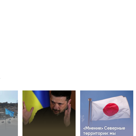
<Мнение> Северные
территории: мы