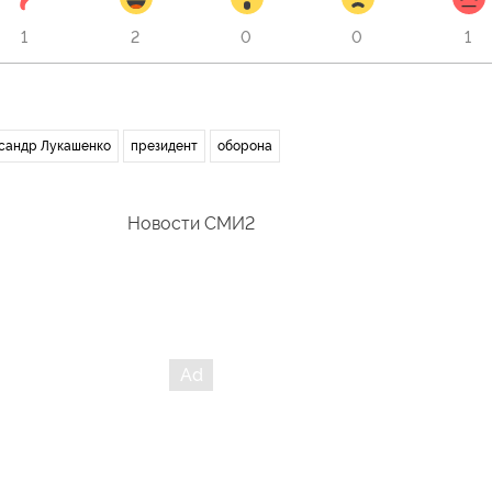
1
2
0
0
1
сандр Лукашенко
президент
оборона
Новости СМИ2