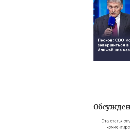
Песков: СВО м
завершиться в
ближайшие ча
Обсужде
Эта статья опу
комментиро