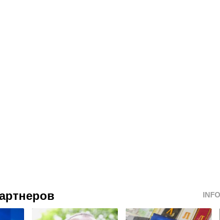
артнеров
INF