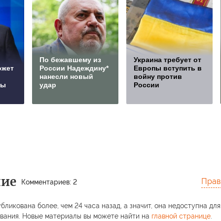
По бежавшему из
Украина требует от
ожет
России Надеждину*
Европы вступить в
нанесли новый
войну против
сы
удар
России
ние
Прав
Комментариев: 2
бликована более, чем 24 часа назад, а значит, она недоступна для
вания. Новые материалы вы можете найти на
главной странице
.