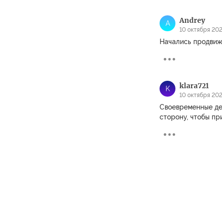
Andrey
A
10 октября 2022
Начались продвиж
klara721
K
10 октября 202
Своевременные де
сторону, чтобы пр