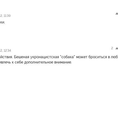
, 11:39
ки.
2
2, 12:34
йствия. Бешеная укронацистская "собака" может броситься в лю
ивлечь к себе дополнительное внимание.