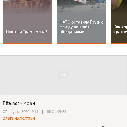
НАТО оставила Грузию
между войной и
Как ко
Ищет ли Трамп мира?
обещаниями
крахом
Ettelaat
Иран
0
35
07 августа 2026 19:44
ОРИГИНАЛ СТАТЬИ