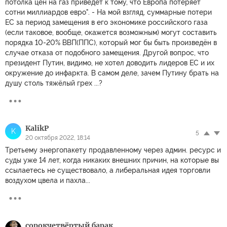
потолка цен на газ приведет к тому, что Европа потеряет
сотни миллиардов евро". - На мой взгляд, суммарные потери
ЕС за период замещения в его экономике российского газа
(если таковое, вообще, окажется возможным) могут составить
порядка 10-20% ВВП(ППС), который мог бы быть произведён в
случае отказа от подобного замещения. Другой вопрос, что
президент Путин, видимо, не хотел доводить лидеров ЕС и их
окружение до инфаркта. В самом деле, зачем Путину брать на
душу столь тяжёлый грех ...?
KalikP
K
5
20 октября 2022, 18:14
Третьему энергопакету продавленному через админ. ресурс и
суды уже 14 лет, когда никаких внешних причин, на которые вы
ссылаетесь не существовало, а либеральная идея торговли
воздухом цвела и пахла...
сорокчетвёртый барак