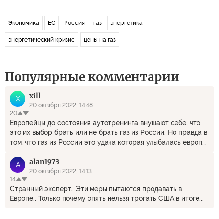
Экономика
ЕС
Россия
газ
энергетика
энергетический кризис
цены на газ
Популярные комментарии
xill
X
20 октября 2022, 14:48
20
Европейцы до состояния аутотренинга внушают себе, что
это их выбор брать или не брать газ из России. Но правда в
том, что газ из России это удача которая улыбалась европе
последние 60 с лишним лет. Сейчас они отказываются от
alan1973
удачи. Маладцы. Удачи
A
20 октября 2022, 14:13
14
Странный эксперт.. Эти меры пытаются продавать в
Европе.. Только почему опять нельзя трогать США в итоге...