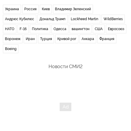
Украина
Россия
Киев
Владимир Зеленский
Андрюс Кубилюс
Дональд Трамп
Lockheed Martin
WildBerries
НАТО
F-16
Политика
Одесса
вашингтон
США
Евросоюз
Воронеж
Иран
Турция
Кривой рог
Анкара
Франция
Boeing
Новости СМИ2