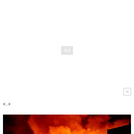
<...>