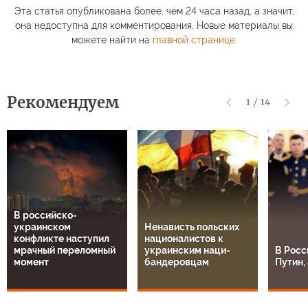
Эта статья опубликована более, чем 24 часа назад, а значит,
она недоступна для комментирования. Новые материалы вы
можете найти на
главной странице
.
Рекомендуем
1
/
14
В российско-
украинском
Ненависть польских
конфликте наступил
националистов к
мрачный переломный
украинским наци-
В Росс
момент
бандеровцам
Путин, 