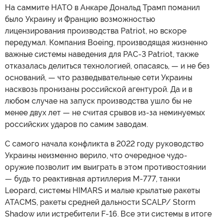
На саммите НАТО в Анкаре Дональд Трамп поманил
было Украину и Францию возможностью
лицензирования производства Patriot, но вскоре
передумал. Компания Boeing, производящая жизненно
важные системы наведения для PAC-3 Patriot, также
отказалась делиться технологией, опасаясь, — и не без
оснований, — что разведывательные сети Украины
насквозь пронизаны российской агентурой. Да и в
любом случае на запуск производства ушло бы не
менее двух лет — не считая срывов из-за неминуемых
российских ударов по самим заводам.
С самого начала конфликта в 2022 году руководство
Украины неизменно верило, что очередное чудо-
оружие позволит им выиграть в этом противостоянии
— будь то реактивная артиллерия M-777, танки
Leopard, системы HIMARS и малые крылатые ракеты
ATACMS, ракеты средней дальности SCALP/ Storm
Shadow или истребители F-16. Все эти системы в итоге