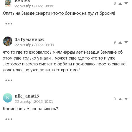
KAMAS
8
22 октября 2022, 08:19
Опять на Звезде смерти кто-то ботинок на пульт бросил!
За Гуманизм
9
22 октября 2022, 09:09
что то где то взорвалось миллиарды лет назад..а Земляне об
этом еще только узнали .. может еще где то что то и уже
..которое и землю сметет с орбиты произошло..просто еще не
долетело ..но уже летит неотвратимо !
nik_anat15
N
3
22 октября 2022, 10:01
Космонавтам понравилось?