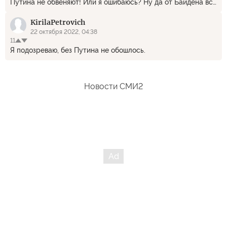
Путина не обвеняют! Или я ошибаюсь? Ну да от Байдена всё
можно ожидать! Лиж бы был бы повод для новых санкций!
KirilaPetrovich
22 октября 2022, 04:38
11
Я подозреваю, без Путина не обошлось.
Новости СМИ2