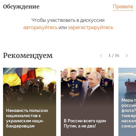
Обсуждение
Правила
Чтобы участвовать в дискуссии
авторизуйтесь
или
зарегистрируйтесь
Рекомендуем
1
/
14
Меры 
россий
Ненависть польских
флота?
националистов к
танкер
украинским наци-
В России всего один
наскол
бандеровцам
Путин, а не два!
санкц