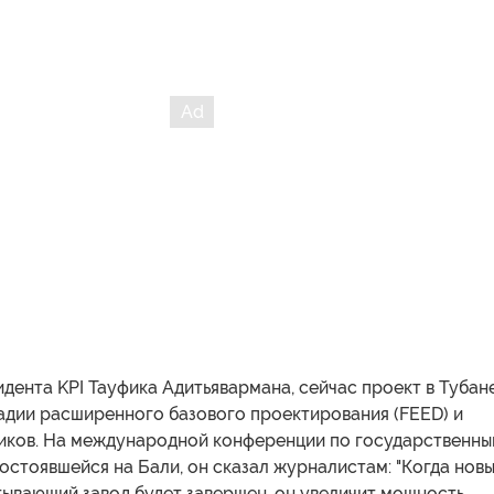
дента KPI Тауфика Адитьявармана, сейчас проект в Тубан
адии расширенного базового проектирования (FEED) и
иков. На международной конференции по государственн
остоявшейся на Бали, он сказал журналистам: "Когда нов
ывающий завод будет завершен, он увеличит мощность