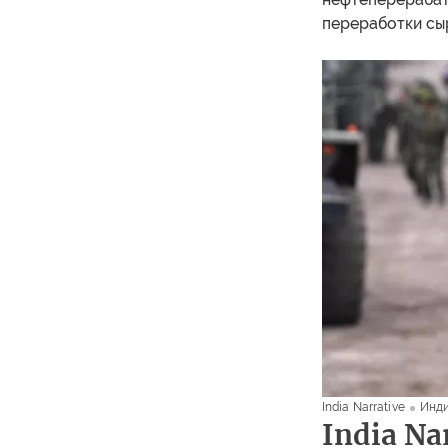
переработки сыр
India Narrative
Инд
India Na