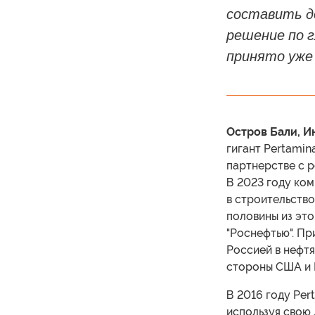
составить д
решение по 
принято уже 
Остров Бали, 
гигант Pertami
партнерстве с р
В 2023 году ко
в строительств
половины из это
"Роснефтью". Пр
Россией в нефтя
стороны США и 
В 2016 году Per
используя свою