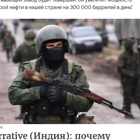
ой нефти в нашей стране на 300 000 баррелей в день".
ия
rrative (Индия): почему