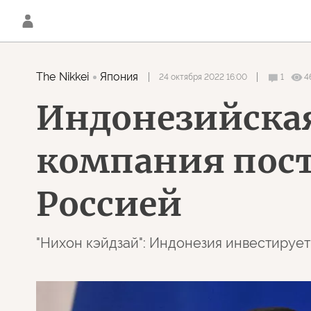
The Nikkei
Япония
24 октября 2022 16:00
1
4
Индонезийская
компания пост
Россией
"Нихон кэйдзай": Индонезия инвестирует