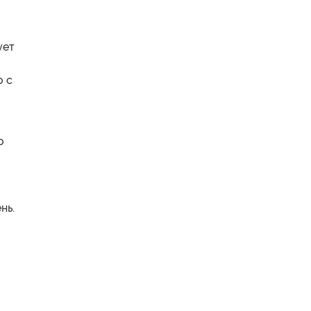
ует
о с
о
нь.