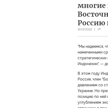
многие 
Восточ
Россию 
19.03.2022
"Мы надеемся, ч
намеченными сро
стратегических
Индонезии", — д
В этом году Ин
Россия, член "Б
давлением со с
Украине. Но пр
позицию по ней
углублением эк