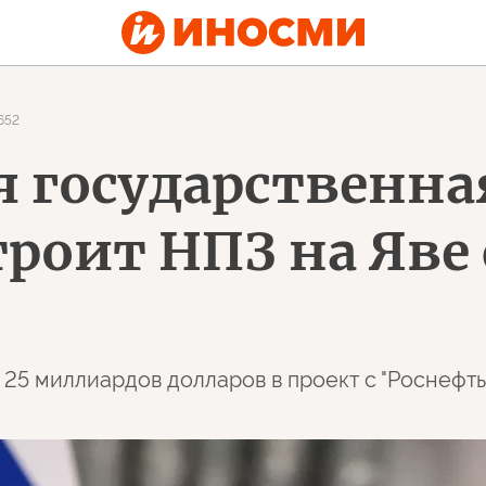
652
 государственна
роит НПЗ на Яве 
 25 миллиардов долларов в проект с "Роснефт