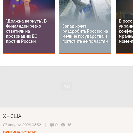
"Должна вернуть". В
В росс
Финляндии резко
Запад хочет
украи
ответили на
раздробить Россию на
конфли
провокацию ЕС
мелкие государства и
мрачн
против России
поглотить ее по частям
момен
X
США
0
116
07 августа 2026 08:52
ОРИГИНАЛ СТАТЬИ