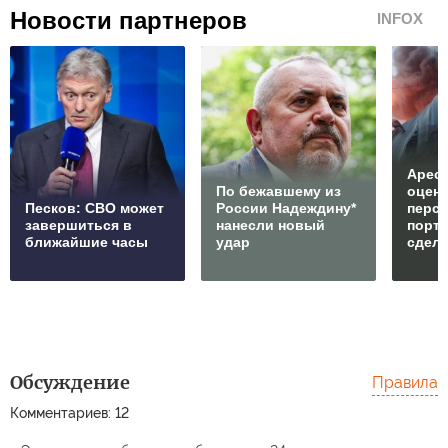
Новости партнеров
INFOX
Арест
По бежавшему из
оцен
Песков: СВО может
России Надеждину*
перс
завершиться в
нанесли новый
порто
ближайшие часы
удар
сдел
Обсуждение
Правила
Комментариев: 12