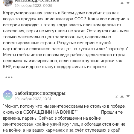
Александр Семенов
19 ноября 2022, 09:35
Коррумпированная власть в Белом доме погубит сша как
когда-то продажная номенклатура СССР. Как и все империи в
истории подходят к этапу когда власть слишком далека от
населения, верхи не могут низы не хотят. Останутся сильными
только максимально централизованные, национально
ориентированные страны. Раздутые империи с кучей
партнёров и союзников растащат на куски эти же "партнёры".
Мечты глобалистов о новом виде рабовладельческого строя
невозможны изолированно, если такие крупные игроки как
КНР, индия и др не станут поддерживать их проект.
Забойщик с полундры
ЗС
2
19 ноября 2022, 10:31
"Может, потому что мы заинтересованы не столько в победе,
сколько в ОБОГАЩЕНИИ НА ВОЙНЕ?" __________ Прошли те
времена, парень. Сейчас в обогащении на войне
заинтересован крайне узкий круг лиц и обогащаются они не
на войне, а на ваших карманах и за счёт отупевших в край