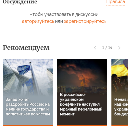
Обсуждение
Правила
Чтобы участвовать в дискуссии
авторизуйтесь
или
зарегистрируйтесь
Рекомендуем
1
/
14
В российско-
Запад хочет
украинском
Ненави
раздробить Россию на
конфликте наступил
национ
мелкие государства и
мрачный переломный
украин
поглотить ее по частям
момент
банде