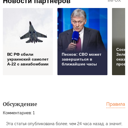
Новости партнеров
INFOX
Соски
ВС РФ сбили
Песков: СВО может
Зеле
украинский самолет
завершиться в
оказ
А-22 с авиабомбами
ближайшие часы
пров
Обсуждение
Правила
Комментариев: 1
Эта статья опубликована более, чем 24 часа назад, а значит,