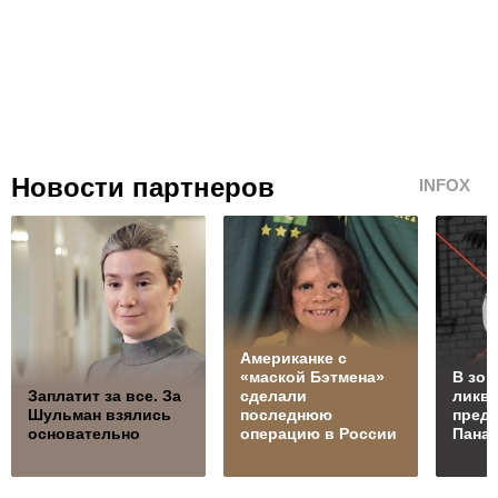
Новости партнеров
INFOX
Американке с
«маской Бэтмена»
В зон
Заплатит за все. За
сделали
ликв
Шульман взялись
последнюю
преда
основательно
операцию в России
Пана