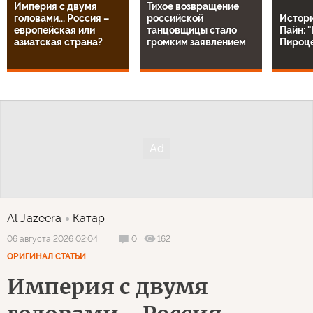
Империя с двумя
Тихое возвращение
головами... Россия –
российской
Истор
европейская или
танцовщицы стало
Пайн: 
азиатская страна?
громким заявлением
Пироц
Al Jazeera
Катар
0
162
06 августа 2026 02:04
ОРИГИНАЛ СТАТЬИ
Империя с двумя