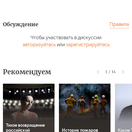
Обсуждение
Правила
Чтобы участвовать в дискуссии
авторизуйтесь
или
зарегистрируйтесь
Рекомендуем
1
/
14
Тихое возвращение
российской
Историк пожаров
Какие 