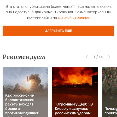
Эта статья опубликована более, чем 24 часа назад, а значит,
она недоступна для комментирования. Новые материалы вы
можете найти на
главной странице
.
ЗАГРУЗИТЬ ЕЩЕ
Рекомендуем
1
/
14
Как российские
баллистические
ракеты находят
"Огромный ущерб". В
бреши в
Киеве ужаснулись
Почем
противовоздушной
российским ударам:
проигр