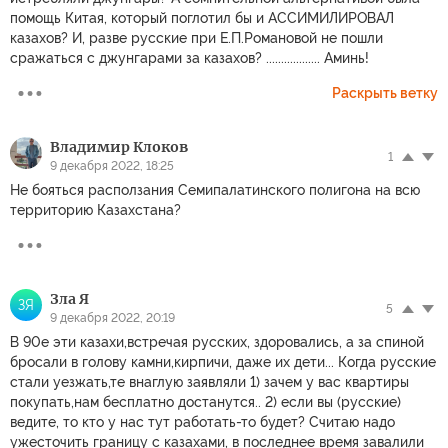
помощь Китая, который поглотил бы и АССИМИЛИРОВАЛ
казахов? И, разве русские при Е.П.Романовой не пошли
сражаться с джунгарами за казахов? .................. Аминь!
Раскрыть ветку
Владимир Клоков
1
9 декабря 2022, 18:25
Не бояться расползания Семипалатинского полигона на всю
территорию Казахстана?
Зла Я
ЗЯ
5
9 декабря 2022, 20:19
В 90е эти казахи,встречая русских, здоровались, а за спиной
бросали в голову камни,кирпичи, даже их дети... Когда русские
стали уезжать,те внаглую заявляли 1) зачем у вас квартиры
покупать,нам бесплатно достанутся.. 2) если вы (русские)
ведите, то кто у нас тут работать-то будет? Считаю надо
ужесточить границу с казахами, в последнее время завалили