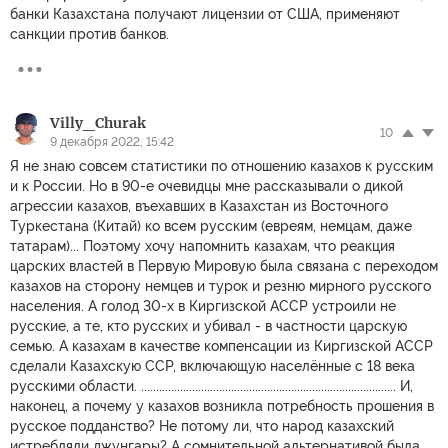
банки Казахстана получают лицензии от США, применяют
санкции против банков.
Villy_Churak
10
9 декабря 2022, 15:42
Я не знаю совсем статистики по отношению казахов к русским
и к России. Но в 90-е очевидцы мне рассказывали о дикой
агрессии казахов, въехавших в Казахстан из Восточного
Туркестана (Китай) ко всем русским (евреям, немцам, даже
татарам)... Поэтому хочу напомнить казахам, что реакция
царских властей в Первую Мировую была связана с переходом
казахов на сторону немцев и турок и резню мирного русского
населения. А голод 30-х в Киргизской АССР устроили не
русские, а те, кто русских и убивал - в частности царскую
семью. А казахам в качестве компенсации из Киргизской АССР
сделали Казахскую ССР, включающую населённые с 18 века
русскими области. ..................................................................................... И,
наконец, а почему у казахов возникла потребность прошения в
русское подданство? Не потому ли, что народ казахский
истребляли джунгары? А сомнительной альтернативой была