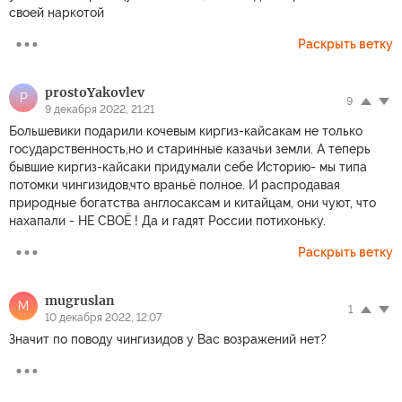
своей наркотой
Раскрыть ветку
prostoYakovlev
P
9
9 декабря 2022, 21:21
Большевики подарили кочевым киргиз-кайсакам не только
государственность,но и старинные казачьи земли. А теперь
бывшие киргиз-кайсаки придумали себе Историю- мы типа
потомки чингизидов,что враньё полное. И распродавая
природные богатства англосаксам и китайцам, они чуют, что
нахапали - НЕ СВОЁ ! Да и гадят России потихоньку.
Раскрыть ветку
mugruslan
M
1
10 декабря 2022, 12:07
Значит по поводу чингизидов у Вас возражений нет?