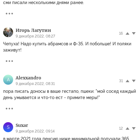
сми писали несколькими днями ранее.
Игорь Лагутин
16
9 декабря 2022, 08:27
Чепуха! Надо купить абрамсов и Ф-35. И побольше! И поляки
заживут!
Alexxandro
A
31
9 декабря 2022, 08:31
пора писать доносы в ваше гестапо, пшеки: "мой сосед каждый
день умывается и что-то ест - примите меры!"
Suxar
S
12
9 декабря 2022, 09:14
в марте 2021 года пенсию ниже минимальной получали 365