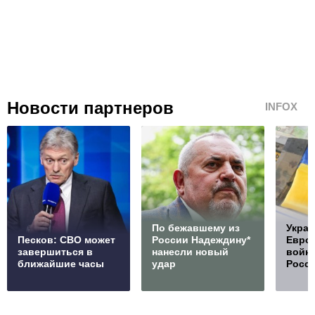
Новости партнеров
INFOX
По бежавшему из
Украи
Песков: СВО может
России Надеждину*
Европ
завершиться в
нанесли новый
войну
ближайшие часы
удар
Росс