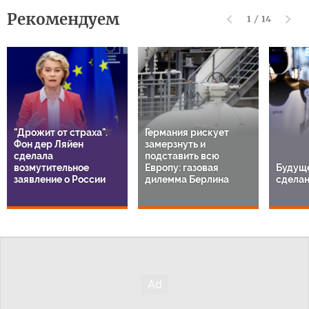
Рекомендуем
1
/
14
"Дрожит от страха".
Германия рискует
Фон дер Ляйен
замерзнуть и
сделала
подставить всю
возмутительное
Европу: газовая
Будуще
заявление о России
дилемма Берлина
сделан