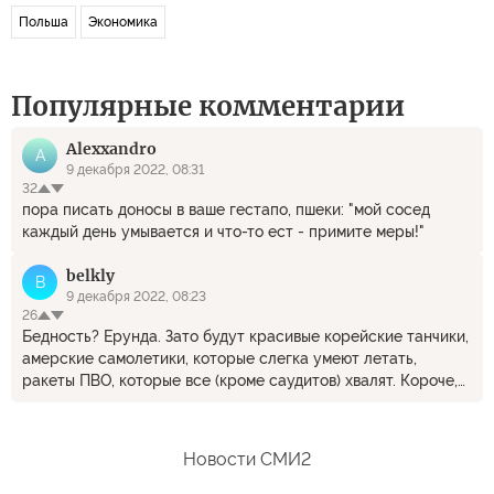
Польша
Экономика
Популярные комментарии
Alexxandro
A
9 декабря 2022, 08:31
32
пора писать доносы в ваше гестапо, пшеки: "мой сосед
каждый день умывается и что-то ест - примите меры!"
belkly
B
9 декабря 2022, 08:23
26
Бедность? Ерунда. Зато будут красивые корейские танчики,
амерские самолетики, которые слегка умеют летать,
ракеты ПВО, которые все (кроме саудитов) хвалят. Короче,
кранты медведю!
Новости СМИ2