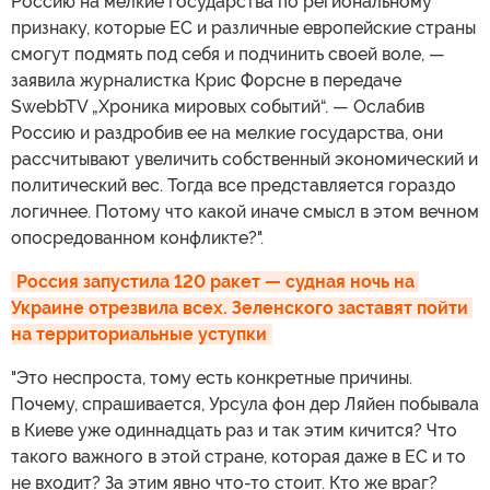
Россию на мелкие государства по региональному
признаку, которые ЕС и различные европейские страны
смогут подмять под себя и подчинить своей воле, —
заявила журналистка Крис Форсне в передаче
SwebbTV „Хроника мировых событий“. — Ослабив
Россию и раздробив ее на мелкие государства, они
рассчитывают увеличить собственный экономический и
политический вес. Тогда все представляется гораздо
логичнее. Потому что какой иначе смысл в этом вечном
опосредованном конфликте?".
Россия запустила 120 ракет — судная ночь на 
Украине отрезвила всех. Зеленского заставят пойти 
на территориальные уступки
"Это неспроста, тому есть конкретные причины.
Почему, спрашивается, Урсула фон дер Ляйен побывала
в Киеве уже одиннадцать раз и так этим кичится? Что
такого важного в этой стране, которая даже в ЕС и то
не входит? За этим явно что-то стоит. Кто же враг?