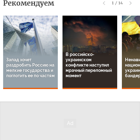
Рекомендуем
1
/
14
В российско-
Запад хочет
украинском
Ненави
раздробить Россию на
конфликте наступил
национ
мелкие государства и
мрачный переломный
украин
поглотить ее по частям
момент
банде