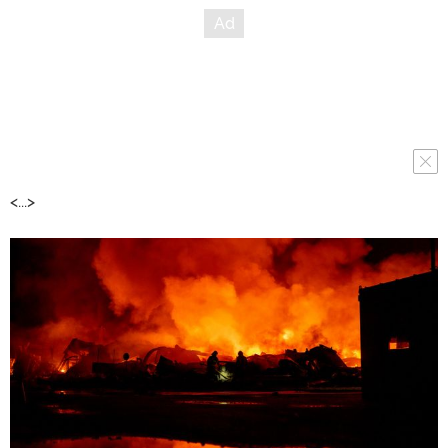
<...>