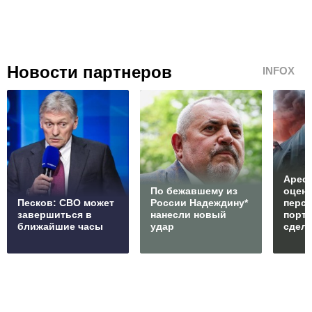
Новости партнеров
INFOX
Арест
По бежавшему из
оцен
Песков: СВО может
России Надеждину*
перс
завершиться в
нанесли новый
порто
ближайшие часы
удар
сдел