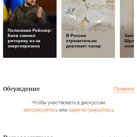
Полковник Рейснер:
Киев сменил
В России
Запла
риторику из-за
стремительно
Шуль
энергокризиса
дорожает сахар
осно
Обсуждение
Правила
Чтобы участвовать в дискуссии
авторизуйтесь
или
зарегистрируйтесь