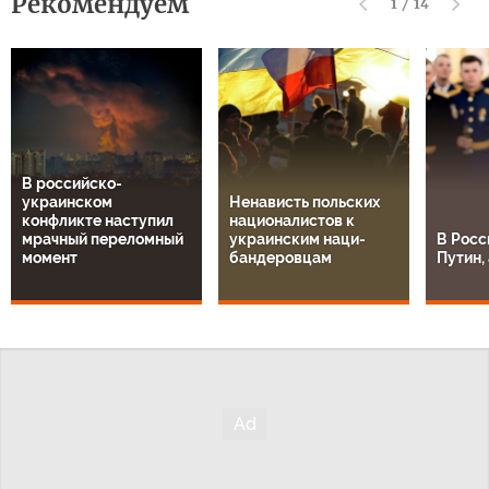
Рекомендуем
1
/
14
В российско-
украинском
Ненависть польских
конфликте наступил
националистов к
мрачный переломный
украинским наци-
В Росс
момент
бандеровцам
Путин, 