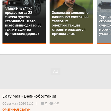
"Лада Нива" 4х4
продается за 22
Зеленский заявляет о
тысячи фунтов
плачевном состоянии
Турция
стерлингов… и это
тепловых
ограни
всего лишь одна из 36
электростанций
судохо
таких машин на
страны и опасается
море н
британских дорогах
прихода зимы
участи
Daily Mail
Великобритания
2
728
08 августа 2026 21:16
ОРИГИНАЛ СТАТЬИ