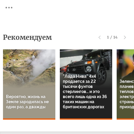
Рекомендуем
1
/
14
"Лада Нива" 4х4
продается за 22
Зеленс
тысячи фунтов
плачев
стерлингов… и это
теплов
Вероятно, жизнь на
всего лишь одна из 36
электр
Земле зародилась не
таких машин на
страны
один раз, а дважды
британских дорогах
приход