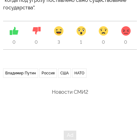
"когда под угрозу поставлено само существование
государства".
0
0
3
1
0
0
Владимир Путин
Россия
США
НАТО
Новости СМИ2