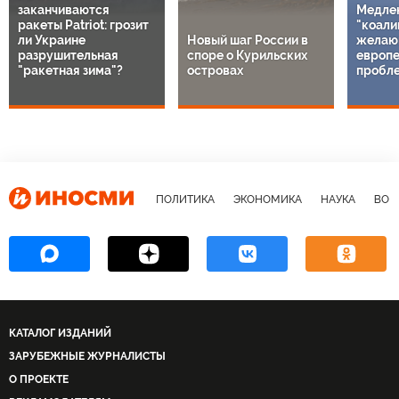
заканчиваются
Медле
ракеты Patriot: грозит
"коали
ли Украине
Новый шаг России в
желаю
разрушительная
споре о Курильских
европе
"ракетная зима"?
островах
пробл
ПОЛИТИКА
ЭКОНОМИКА
НАУКА
ВОЕ
КАТАЛОГ ИЗДАНИЙ
ЗАРУБЕЖНЫЕ ЖУРНАЛИСТЫ
О ПРОЕКТЕ