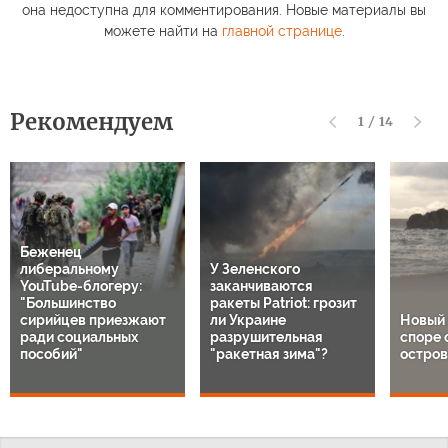
она недоступна для комментирования. Новые материалы вы
можете найти на
главной странице
.
Рекомендуем
1
/
14
Беженец
либеральному
У Зеленского
YouTube-блогеру:
заканчиваются
"Большинство
ракеты Patriot: грозит
сирийцев приезжают
ли Украине
Новый 
ради социальных
разрушительная
споре 
пособий"
"ракетная зима"?
остров