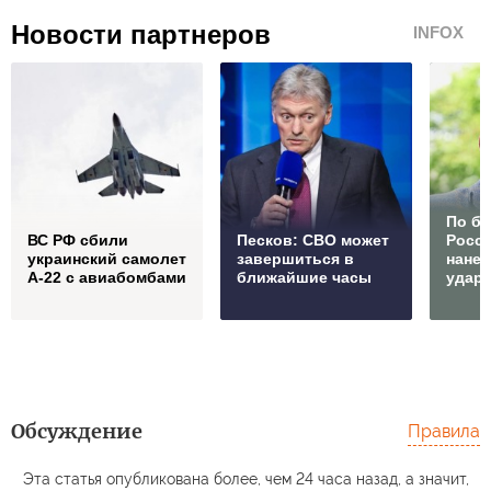
Новости партнеров
INFOX
По б
ВС РФ сбили
Песков: СВО может
Росс
украинский самолет
завершиться в
нане
А-22 с авиабомбами
ближайшие часы
удар
Обсуждение
Правила
Эта статья опубликована более, чем 24 часа назад, а значит,