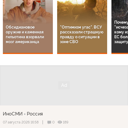
Почему
Обсидиановое
"Оптимизм угас". ВСУ
"исчез
оружие и каменная
рассказали страшную
кому и
гильотина взорвали
правду о ситуации в
ЕС бол
мозг американца
зоне СВО
защиту
ИноСМИ
Россия
0
189
07 августа 2026 16:58