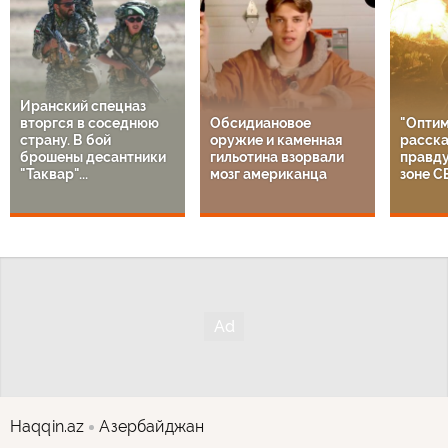
Иранский спецназ
вторгся в соседнюю
Обсидиановое
"Оптим
страну. В бой
оружие и каменная
расска
брошены десантники
гильотина взорвали
правду
"Таквар"...
мозг американца
зоне С
Haqqin.az
Азербайджан