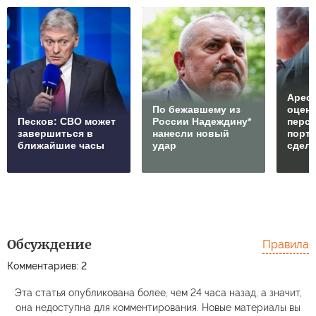
Арест
По бежавшему из
оцен
Песков: СВО может
России Надеждину*
перс
завершиться в
нанесли новый
порто
ближайшие часы
удар
сдел
Обсуждение
Правила
Комментариев: 2
Эта статья опубликована более, чем 24 часа назад, а значит,
она недоступна для комментирования. Новые материалы вы