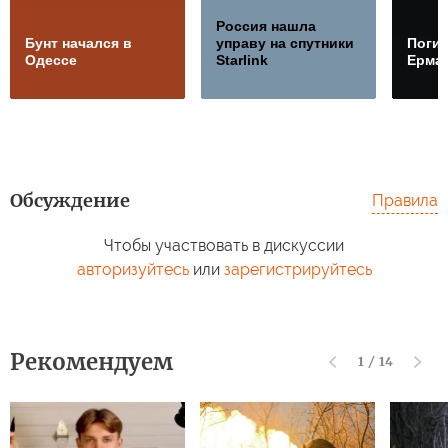
Россия нашла
Бунт начался в
управу на спутники
Погиб
Одессе
Starlink
Ерма
Обсуждение
Правила
Чтобы участвовать в дискуссии
авторизуйтесь
или
зарегистрируйтесь
Рекомендуем
1
/
14