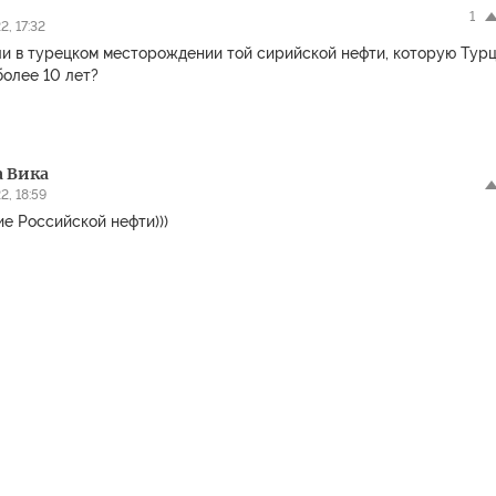
1
2, 17:32
ли в турецком месторождении той сирийской нефти, которую Тур
более 10 лет?
 Вика
2, 18:59
е Российской нефти)))