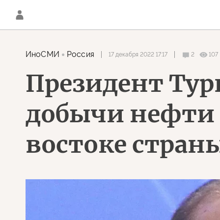
ИноСМИ
Россия
17 декабря 2022 17:17
2
107
Президент Тур
добычи нефти 
востоке стран