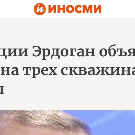
ции Эрдоган объя
на трех скважина
ы