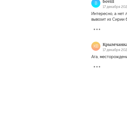
bovill
B
17 декабря 202
Интересно, а нет 
вывозит из Сирии 
Крымчанка
КВ
17 декабря 202
Ага, месторождени