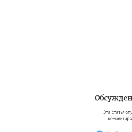
Обсужде
Эта статья опу
комментиро