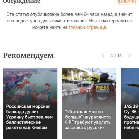
Обсуждение
Правила
Эта статья опубликована более, чем 24 часа назад, а значит,
она недоступна для комментирования. Новые материалы вы
можете найти на
главной странице
.
Рекомендуем
1
/
14
Российская морская
JAS 39
блокада душит
"Убить как можно
Су-35:
Украину быстрее, чем
больше": журналиста
будущ
баллистические
ФРГ требуют уволить
против
ракеты над Киевом
за слова о русских
небе н