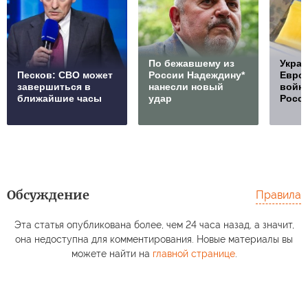
По бежавшему из
Украи
Песков: СВО может
России Надеждину*
Европ
завершиться в
нанесли новый
войну
ближайшие часы
удар
Росс
Обсуждение
Правила
Эта статья опубликована более, чем 24 часа назад, а значит,
она недоступна для комментирования. Новые материалы вы
можете найти на
главной странице
.