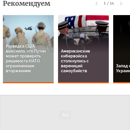
Рекомендуем
1
/
14
Разведка США
выяснила, что Путин
Американские
может проверить
кибервойска
решимость НАТО
столкнулись с
ограниченным
вереницей
Запад 
вторжением
самоубийств
Украи