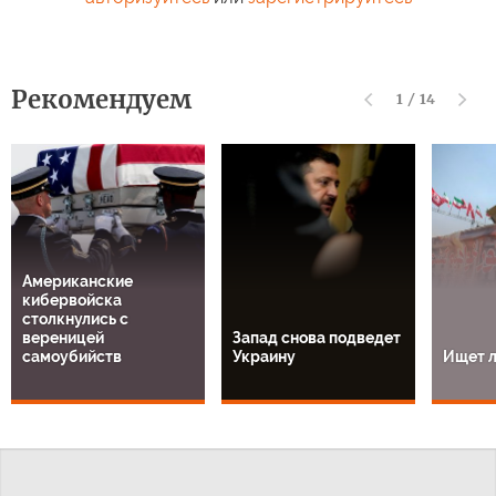
Рекомендуем
1
/
14
Американские
кибервойска
столкнулись с
вереницей
Запад снова подведет
самоубийств
Украину
Ищет л