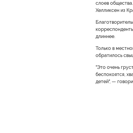
слоев общества.
Хелликсен из Кр
Благотворитель
корреспонденты,
длиннее.
Только в местн
обратилось свы
"Это очень грус
беспокоятся, хв
детей", — говор