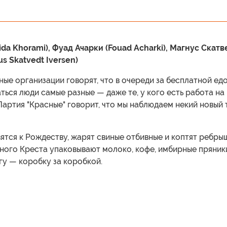
da Khorami), Фуад Ачарки (Fouad Acharki), Магнус Скатв
s Skatvedt Iversen)
ые организации говорят, что в очереди за бесплатной ед
ться люди самые разные — даже те, у кого есть работа на
Партия "Красные" говорит, что мы наблюдаем некий новый 
ятся к Рождеству, жарят свиные отбивные и коптят ребры
ного Креста упаковывают молоко, кофе, имбирные пряник
гу — коробку за коробкой.