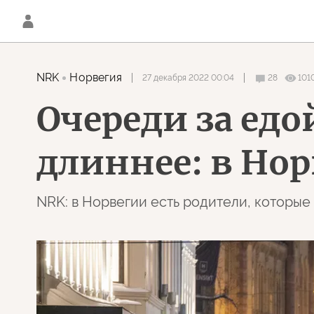
NRK
Норвегия
27 декабря 2022 00:04
28
101
Очереди за едо
длиннее: в Но
NRK: в Норвегии есть родители, которые 