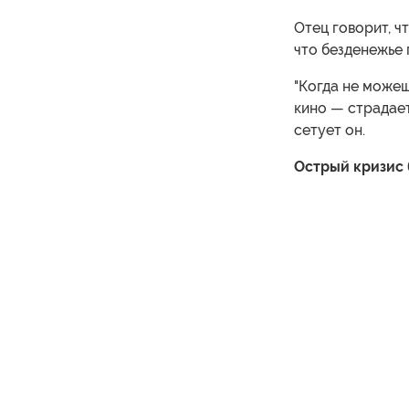
Отец говорит, ч
что безденежье 
"Когда не можеш
кино — страдает
сетует он.
Острый кризис