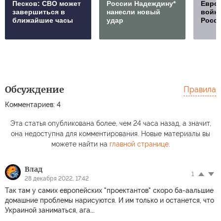
Песков: СВО может
России Надеждину*
Европ
завершиться в
нанесли новый
войну
ближайшие часы
удар
Росс
Обсуждение
Правила
Комментариев: 4
Эта статья опубликована более, чем 24 часа назад, а значит,
она недоступна для комментирования. Новые материалы вы
можете найти на
главной странице
.
Влад
1
28 декабря 2022, 17:42
Так там у самих европейских "проектантов" скоро ба-аальшие
домашние проблемы нарисуются. И им только и останется, что
Украиной заниматься, ага...