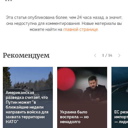
Эта статья опубликована более, чем 24 часа назад, а значит,
она недоступна для комментирования. Новые материалы вы
можете найти на
главной странице
.
Рекомендуем
1
/
14
Американская
разведка считает, что
Путин может "в
ближайшие недели
направить войска для
Украина было
ЕС рез
захвата территории
воспряла — но
импорт
НАТО"
ненадолго
— лид