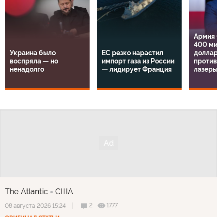
Армия
400 м
Украина было
ЕС резко нарастил
доллар
воспряла — но
импорт газа из России
проти
ненадолго
— лидирует Франция
лазер
The Atlantic
США
2
1777
08 августа 2026 15:24