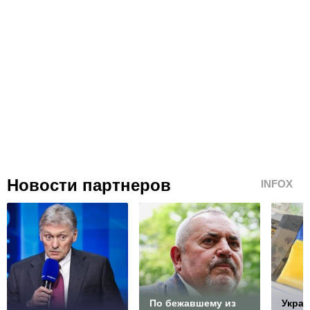
Новости партнеров
INFOX
По бежавшему из
Украи