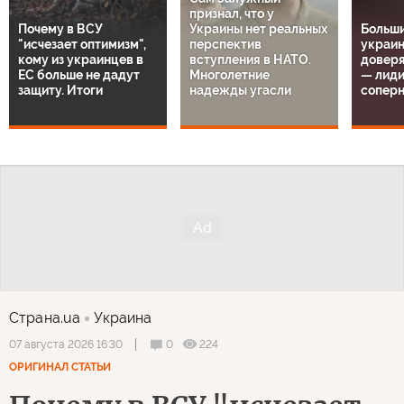
признал, что у
Почему в ВСУ
Украины нет реальных
Больш
"исчезает оптимизм",
перспектив
украин
кому из украинцев в
вступления в НАТО.
довер
ЕС больше не дадут
Многолетние
— лиди
защиту. Итоги
надежды угасли
сопер
Страна.ua
Украина
0
224
07 августа 2026 16:30
ОРИГИНАЛ СТАТЬИ