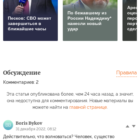
Арест
По бежавшему из
оцен
Песков: СВО может
России Надеждину*
перс
завершиться в
нанесли новый
порто
ближайшие часы
удар
сдел
Обсуждение
Правила
Комментариев: 2
Эта статья опубликована более, чем 24 часа назад, а значит,
она недоступна для комментирования. Новые материалы вы
можете найти на
главной странице
.
Boris Bykov
BB
31 декабря 2022, 08:12
Действительно, что волноваться? Человек, существо