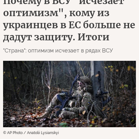
Почему в ВСУ "исчезает
оптимизм", кому из
украинцев в ЕС больше не
дадут защиту. Итоги
"Страна": оптимизм исчезает в рядах ВСУ
© AP Photo / Anatolii Lysianskyi