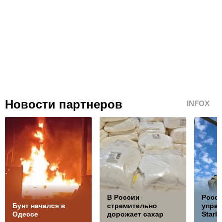
Новости партнеров
INFOX
В России
Росс
Бунт начался в
стремительно
управ
Одессе
дорожает сахар
Starli