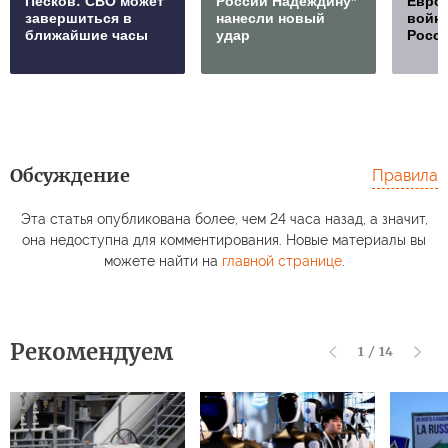
Песков: СВО может
России Надеждину*
Европ
завершиться в
нанесли новый
войну
ближайшие часы
удар
Росс
Обсуждение
Правила
Эта статья опубликована более, чем 24 часа назад, а значит,
она недоступна для комментирования. Новые материалы вы
можете найти на
главной странице
.
Рекомендуем
1
/
14