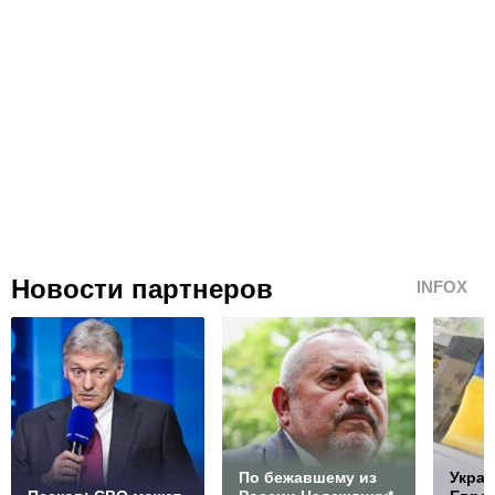
Новости партнеров
INFOX
По бежавшему из
Украи