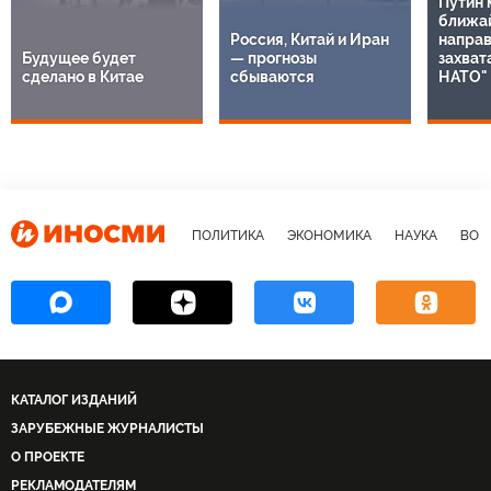
Путин 
ближа
Россия, Китай и Иран
направ
Будущее будет
— прогнозы
захват
сделано в Китае
сбываются
НАТО"
ПОЛИТИКА
ЭКОНОМИКА
НАУКА
ВОЕ
КАТАЛОГ ИЗДАНИЙ
ЗАРУБЕЖНЫЕ ЖУРНАЛИСТЫ
О ПРОЕКТЕ
РЕКЛАМОДАТЕЛЯМ