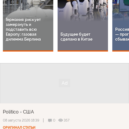
Германия рискует
замерзнуть и
подставить всю
Россия
Европу: газовая
Будущее будет
— прог
дилемма Берлина
сделано в Китае
сбыва
Politico
США
0
357
08 августа 2026 18:39
ОРИГИНАЛ СТАТЬИ