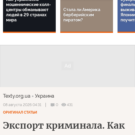
мошеннические колл-
финаль
центры обманывают
Стала ли Америка
выжива
людей в 29 странах
берберийским
Японии
мира
пиратом?
поучит
Texty.org.ua
Украина
0
431
08 августа 2026 04:31
ОРИГИНАЛ СТАТЬИ
Экспорт криминала. Как