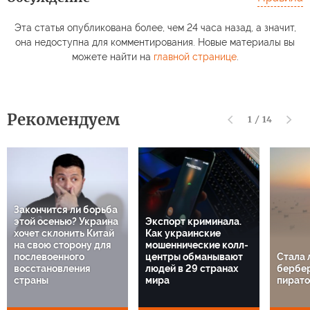
Эта статья опубликована более, чем 24 часа назад, а значит,
она недоступна для комментирования. Новые материалы вы
можете найти на
главной странице
.
Рекомендуем
1
/
14
Закончится ли борьба
этой осенью? Украина
Экспорт криминала.
хочет склонить Китай
Как украинские
на свою сторону для
мошеннические колл-
послевоенного
центры обманывают
Стала 
восстановления
людей в 29 странах
бербе
страны
мира
пират