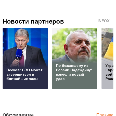
Новости партнеров
INFOX
По бежавшему из
Украи
Песков: СВО может
России Надеждину*
Европ
завершиться в
нанесли новый
войну
ближайшие часы
удар
Росс
Обсуждение
Правила