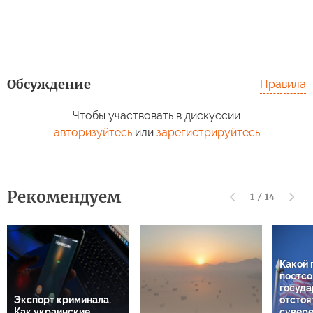
Обсуждение
Правила
Чтобы участвовать в дискуссии
авторизуйтесь
или
зарегистрируйтесь
Рекомендуем
1
/
14
Какой 
постсо
госуда
Экспорт криминала.
отстоя
Как украинские
сувере