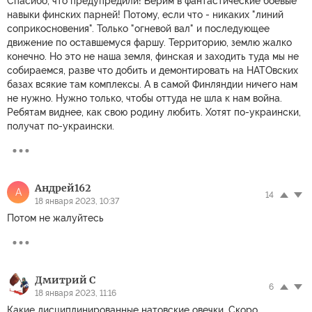
Спасибо, что предупредили! Верим в фантастические боевые
навыки финских парней! Потому, если что - никаких "линий
соприкосновения". Только "огневой вал" и последующее
движение по оставшемуся фаршу. Территорию, землю жалко
конечно. Но это не наша земля, финская и заходить туда мы не
собираемся, разве что добить и демонтировать на НАТОвских
базах всякие там комплексы. А в самой Финляндии ничего нам
не нужно. Нужно только, чтобы оттуда не шла к нам война.
Ребятам виднее, как свою родину любить. Хотят по-украински,
получат по-украински.
Андрей162
А
14
18 января 2023, 10:37
Потом не жалуйтесь
Дмитрий С
6
18 января 2023, 11:16
Какие дисциплинированные натовские овечки. Скоро