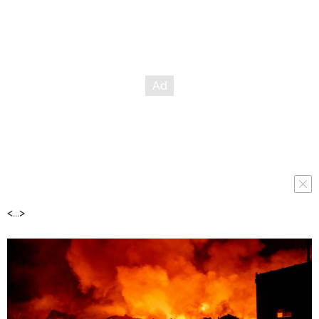
<...>