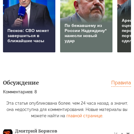
Арест
По бежавшему из
оцен
Песков: СВО может
России Надеждину*
перс
завершиться в
нанесли новый
порто
ближайшие часы
удар
сдел
Обсуждение
Правила
Комментариев: 8
Эта статья опубликована более, чем 24 часа назад, а значит,
она недоступна для комментирования. Новые материалы вы
можете найти на
главной странице
.
Дмитрий Борисов
14