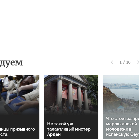
дуем
1
/
10
Что стоит за п
Не такой уж
марокканской
инцы призывного
талантливый мистер
молодежи в
аста
Ардей
испанскую Сеу