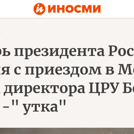
0
ь президента Рос
я с приездом в М
директора ЦРУ Б
-" утка"