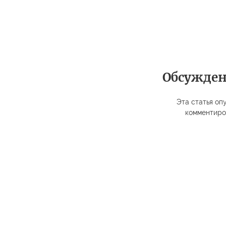
Обсужде
Эта статья опу
комментиро