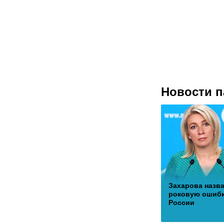
Новости п
Захарова назв
роковую ошиб
России