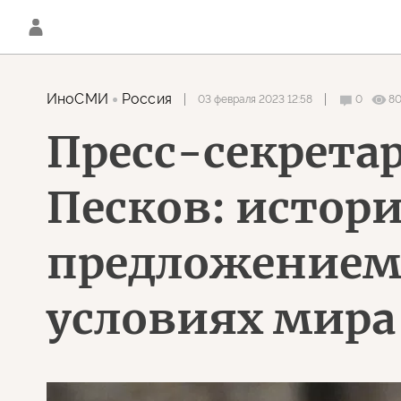
ИноСМИ
Россия
03 февраля 2023 12:58
0
8
Пресс-секретар
Песков: истори
предложением 
условиях мира 