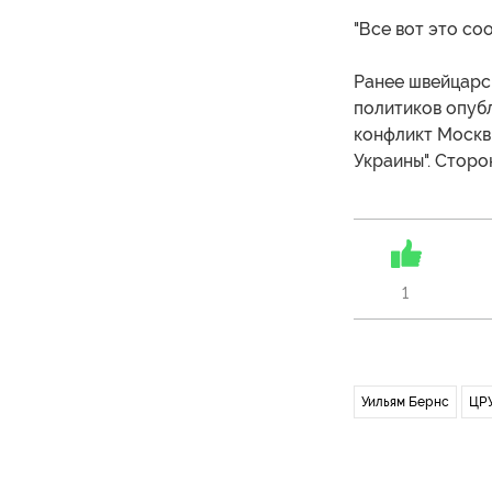
"Все вот это соо
Ранее швейцарск
политиков опубл
конфликт Москв
Украины". Сторо
1
Уильям Бернс
ЦР