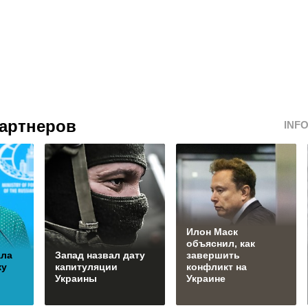
артнеров
INF
Илон Маск
объяснил, как
ала
Запад назвал дату
завершить
ку
капитуляции
конфликт на
Украины
Украине