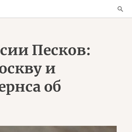
сии Песков:
оскву и
ернса об