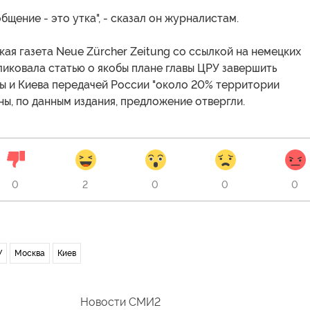
бщение - это утка", - сказал он журналистам.
ая газета Neue Zürcher Zeitung со ссылкой на немецких
иковала статью о якобы плане главы ЦРУ завершить
ы и Киева передачей России "около 20% территории
ны, по данным издания, предложение отвергли.
0
2
0
0
0
У
Москва
Киев
Новости СМИ2