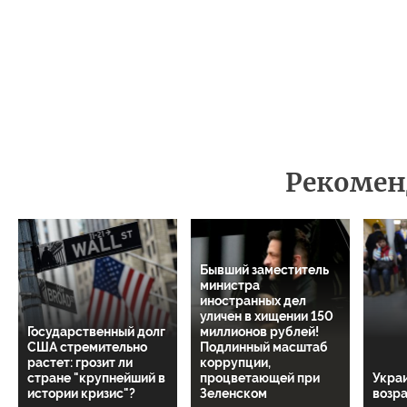
Рекомен
Бывший заместитель
министра
иностранных дел
уличен в хищении 150
Государственный долг
миллионов рублей!
США стремительно
Подлинный масштаб
растет: грозит ли
коррупции,
стране "крупнейший в
процветающей при
Укра
истории кризис"?
Зеленском
возр