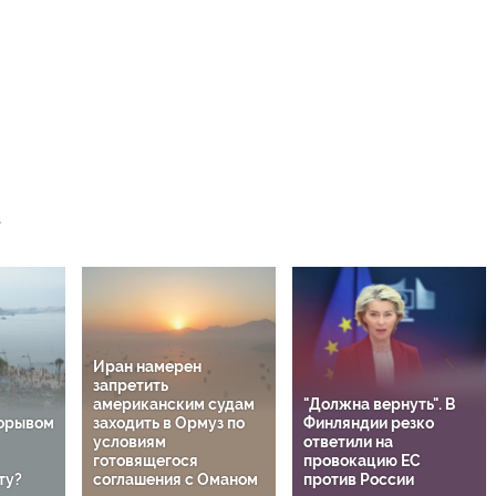
Иран намерен
запретить
американским судам
"Должна вернуть". В
рорывом
заходить в Ормуз по
Финляндии резко
условиям
ответили на
готовящегося
провокацию ЕС
ту?
соглашения с Оманом
против России