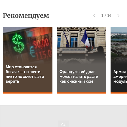
Рекомендуем
1
/
14
Мир становится
богаче — но почти
Французский долг
Армия 
никто не хочет в это
может начать расти
амери
верить
как снежный ком
модул