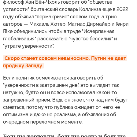
философ Хан Бён-Чхоль говорит об "обществе
усталости", британский словарь Коллинза еще в 2022
году объявил "пермакризис" словом года, а трио
авторов — Михаэль Хютер, Матиас Дирмайер и Генри
Гёке объединились, чтобы в труде "Исчерпанная
глобализация" рассказать о "чувстве бессилия" и
"утрате уверенности".
Скоро станет совсем невыносимо. Путин не дает 
продыху Западу
Если политик осмеливается заговорить об
"уверенности в завтрашнем дне", это выглядит так
натужно, будто он и вовсе использовал какой-то
запрещенный прием. Ведь он знает, что над ним будут
смеяться, потому что публика ожидает от него не
оптимизма и даже не реализма, а объявления об
очередном переломном моменте.
Больше торговли, больше роста и больше