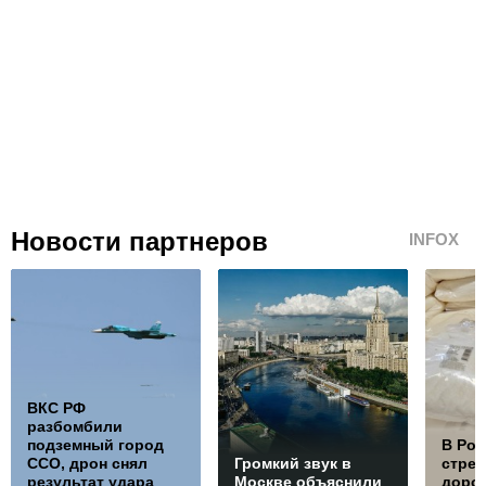
Новости партнеров
INFOX
ВКС РФ
разбомбили
подземный город
В Ро
ССО, дрон снял
Громкий звук в
стре
результат удара
Москве объяснили
дорож