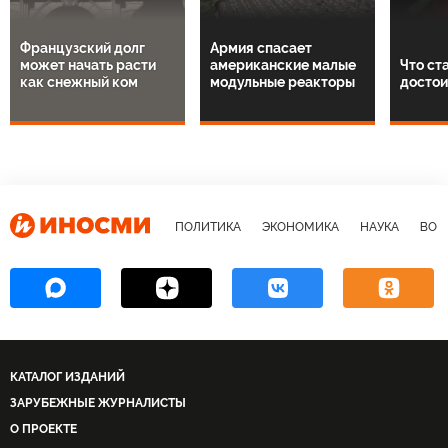
Французский долг
Армия спасает
может начать расти
американские малые
Что ст
как снежный ком
модульные реакторы
достои
ПОЛИТИКА
ЭКОНОМИКА
НАУКА
ВОЕ
КАТАЛОГ ИЗДАНИЙ
ЗАРУБЕЖНЫЕ ЖУРНАЛИСТЫ
О ПРОЕКТЕ