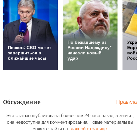
По бежавшему из
Украи
Песков: СВО может
России Надеждину*
Европ
завершиться в
нанесли новый
войну
ближайшие часы
удар
Росс
Обсуждение
Правила
Эта статья опубликована более, чем 24 часа назад, а значит,
она недоступна для комментирования. Новые материалы вы
можете найти на
главной странице
.