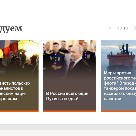
дуем
1
/
10
Меры против
российского те
висть польских
флота? Эпизод 
оналистов к
танкером показ
инским наци-
В России всего один
насколько без
еровцам
Путин, а не два!
санкции