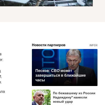
Новости партнеров
INFOX
в
r.
д
Песков: СВО может
завершиться в ближайшие
,
часы
.
ала
По бежавшему из России
Надеждину* нанесли
новый удар