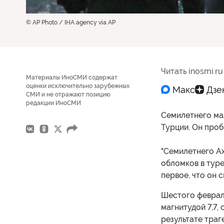
© AP Photo / IHA agency via AP
Читать inosmi.ru
Материалы ИноСМИ содержат
оценки исключительно зарубежных
СМИ и не отражают позицию
редакции ИноСМИ
Семилетнего мал
Турции. Он проб
"Семилетнего Ах
обломков в тур
первое, что он 
Шестого феврал
магнитудой 7,7,
результате траг