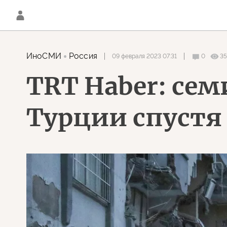
ИноСМИ
Россия
09 февраля 2023 07:31
0
35
TRT Haber: сем
Турции спустя 