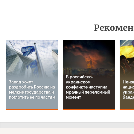
Рекомен
В российско-
Запад хочет
украинском
Нена
раздробить Россию на
конфликте наступил
наци
мелкие государства и
мрачный переломный
укра
поглотить ее по частям
момент
банд