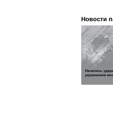
Новости п
Начались удар
украинским мо