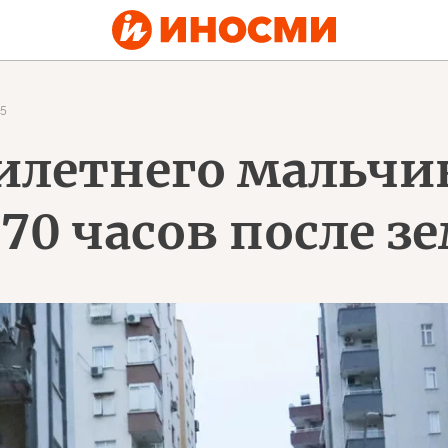
5
илетнего мальчик
70 часов после 