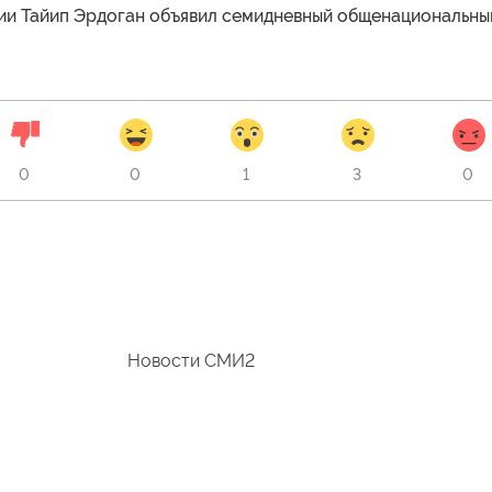
ии Тайип Эрдоган объявил семидневный общенациональны
0
0
1
3
0
Новости СМИ2