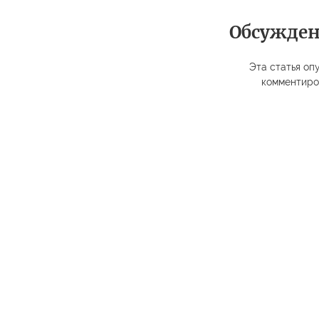
Обсужде
Эта статья опу
комментиро