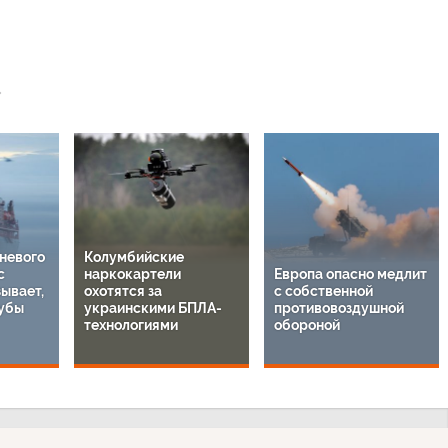
невого
Колумбийские
с
наркокартели
Европа опасно медлит
ывает,
охотятся за
с собственной
зубы
украинскими БПЛА-
противовоздушной
технологиями
обороной