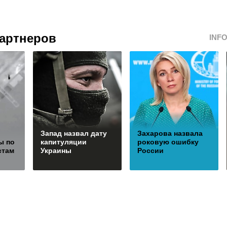
артнеров
INF
Запад назвал дату
Захарова назвала
ы по
капитуляции
роковую ошибку
стам
Украины
России