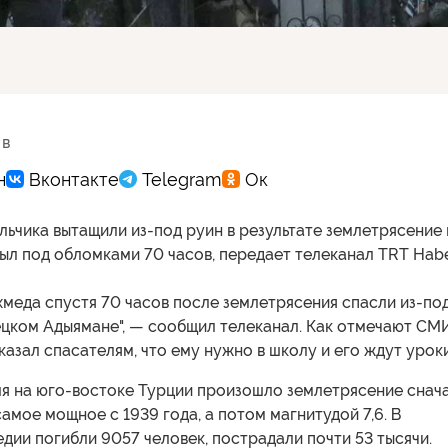
 в
ьчика вытащили из-под руин в результате землетрясение 
ыл под обломками 70 часов, передает телеканал TRT Habe
меда спустя 70 часов после землетрясения спасли из-по
ецком Адыямане", — сообщил телеканал. Как отмечают СМИ
сказал спасателям, что ему нужно в школу и его ждут уроки
я на юго-востоке Турции произошло землетрясение снач
 самое мощное с 1939 года, а потом магнитудой 7,6. В
едии погибли 9057 человек, пострадали почти 53 тысячи.