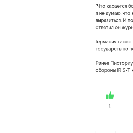
"Что касается б
я не думаю, что
выразиться. И п
ответил он жур
Германия также 
государств по п
Ранее Писториу
обороны IRIS-T 
1