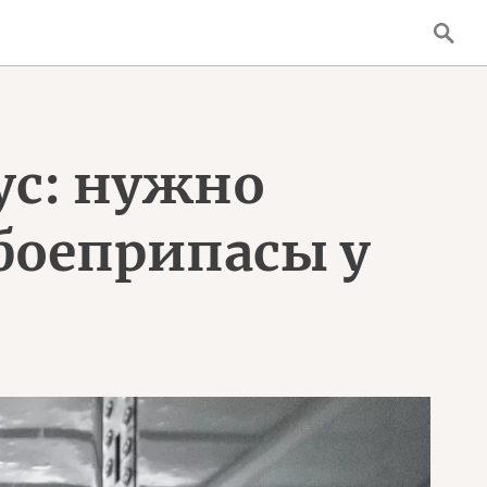
ус: нужно
боеприпасы у