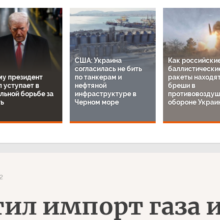
США: Украина
Как российски
согласилась не бить
баллистически
му президент
по танкерам и
ракеты находя
 уступает в
нефтяной
бреши в
льной борьбе за
инфраструктуре в
противовоздуш
ть
Черном море
обороне Украи
2
тил импорт газа 