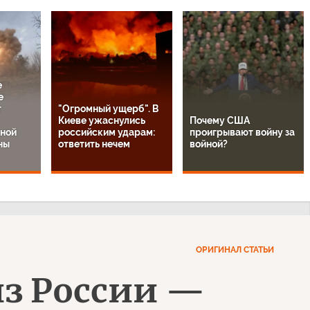
е
е
т
"Огромный ущерб". В
Киеве ужаснулись
Почему США
ной
российским ударам:
проигрывают войну за
ны
ответить нечем
войной?
ОРИГИНАЛ СТАТЬИ
из России —