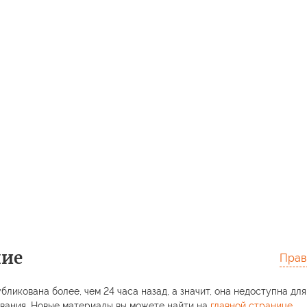
ние
Прав
бликована более, чем 24 часа назад, а значит, она недоступна для
вания. Новые материалы вы можете найти на
главной странице
.