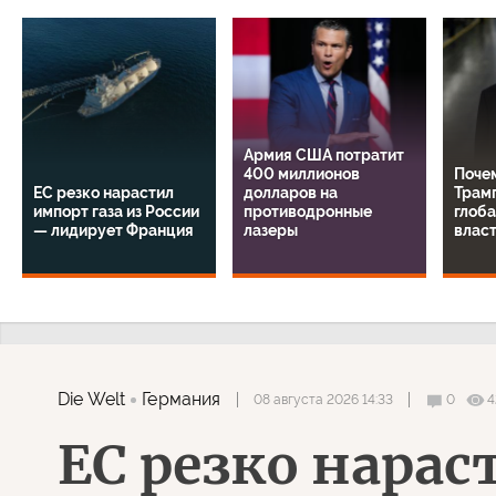
Армия США потратит
400 миллионов
Поче
ЕС резко нарастил
долларов на
Трамп
импорт газа из России
противодронные
глоба
— лидирует Франция
лазеры
влас
Die Welt
Германия
08 августа 2026 14:33
0
4
ЕС резко нарас