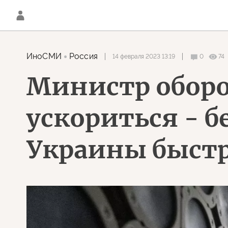
ИноСМИ
Россия
14 февраля 2023 13:19
0
74
Министр оборо
ускориться - 
Украины быстр