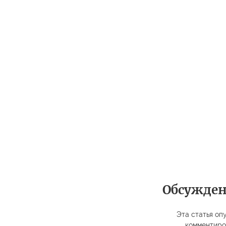
Обсужде
Эта статья опу
комментиро