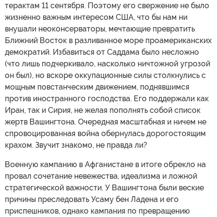
терактам 11 сентября. Поэтому его свержение не было
жизненно важным интересом США, что бы нам ни
внушали неоконсерваторы, мечтающие превратить
Ближний Восток в разливанное море проамериканских
демократий. Избавиться от Саддама было несложно
(что лишь подчеркивало, насколько ничтожной угрозой
он был), но вскоре оккупационные силы столкнулись с
мощным повстанческим движением, поднявшимся
против иностранного господства. Его поддержали как
Иран, так и Сирия, не желая пополнять собой список
жертв Вашингтона. Очередная масштабная и ничем не
спровоцированная война обернулась дорогостоящим
крахом. Звучит знакомо, не правда ли?
Военную кампанию в Афганистане в итоге обрекло на
провал сочетание невежества, идеализма и ложной
стратегической важности. У Вашингтона были веские
причины преследовать Усаму бен Ладена и его
приспешников, однако кампания по превращению