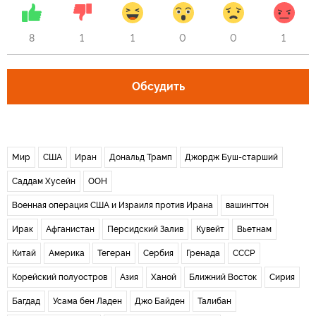
8
1
1
0
0
1
Обсудить
Мир
США
Иран
Дональд Трамп
Джордж Буш-старший
Саддам Хусейн
ООН
Военная операция США и Израиля против Ирана
вашингтон
Ирак
Афганистан
Персидский Залив
Кувейт
Вьетнам
Китай
Америка
Тегеран
Сербия
Гренада
СССР
Корейский полуостров
Азия
Ханой
Ближний Восток
Сирия
Багдад
Усама бен Ладен
Джо Байден
Талибан