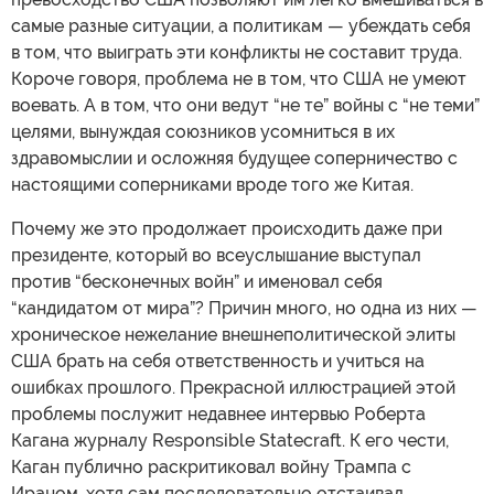
самые разные ситуации, а политикам — убеждать себя
в том, что выиграть эти конфликты не составит труда.
Короче говоря, проблема не в том, что США не умеют
воевать. А в том, что они ведут “не те” войны с “не теми”
целями, вынуждая союзников усомниться в их
здравомыслии и осложняя будущее соперничество с
настоящими соперниками вроде того же Китая.
Почему же это продолжает происходить даже при
президенте, который во всеуслышание выступал
против “бесконечных войн” и именовал себя
“кандидатом от мира”? Причин много, но одна из них —
хроническое нежелание внешнеполитической элиты
США брать на себя ответственность и учиться на
ошибках прошлого. Прекрасной иллюстрацией этой
проблемы послужит недавнее интервью Роберта
Кагана журналу Responsible Statecraft. К его чести,
Каган публично раскритиковал войну Трампа с
Ираном, хотя сам последовательно отстаивал