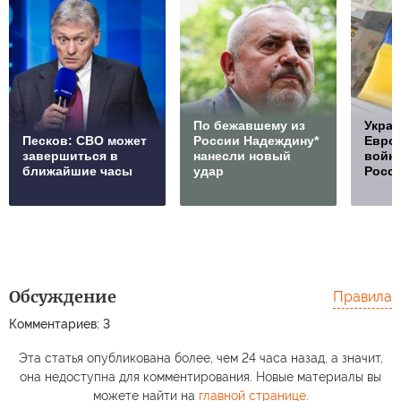
По бежавшему из
Украи
Песков: СВО может
России Надеждину*
Европ
завершиться в
нанесли новый
войну
ближайшие часы
удар
Росс
Обсуждение
Правила
Комментариев: 3
Эта статья опубликована более, чем 24 часа назад, а значит,
она недоступна для комментирования. Новые материалы вы
можете найти на
главной странице
.