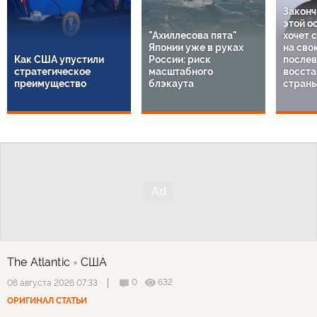
Законч
этой о
"Ахиллесова пята"
хочет 
Японии уже в руках
на сво
Как США упустили
России: риск
послев
стратегическое
масштабного
восста
преимущество
блэкаута
стран
The Atlantic
США
0
632
08 августа 2026 07:33
ОРИГИНАЛ СТАТЬИ