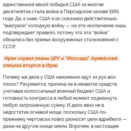
единственной явной победой США за многие
десятилетия стала война в Персидском заливе 1991
года. Да, я знаю: США и их союзники действительно
“выиграли” холодную войну — но это исключение лишь
подтверждает правило, потому что эта “война”
обошлась без прямых вооруженных столкновений с
СССР.
Иран сорвал планы ЦРУ и "Моссада". Армейский 
спецназ вторгся в Ирак
Почему же дела у США неизменно идут из рук вон
плохо? Разумеется, причина не в нехватке средств,
учитывая колоссальный военный бюджет США и
готовность конгресса в любой момент подмахнуть
любую запрошенную сумму. И дело явно не в
недостатке огневой мощи, поскольку США по-
прежнему чертовски ловко разносят цели вдребезги —
даже на другом конце земли. Впрочем, в настоящее