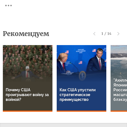
Рекомендуем
1
/
14
"Ахилл
Японии
Почему США
Как США упустили
России
проигрывают войну за
стратегическое
масшт
войной?
преимущество
блэкау