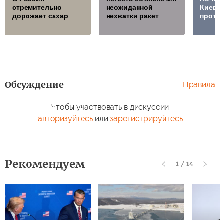
стремительно
неожиданной
Киев
дорожает сахар
нехватки ракет
проти
Обсуждение
Правила
Чтобы участвовать в дискуссии
авторизуйтесь
или
зарегистрируйтесь
Рекомендуем
1
/
14