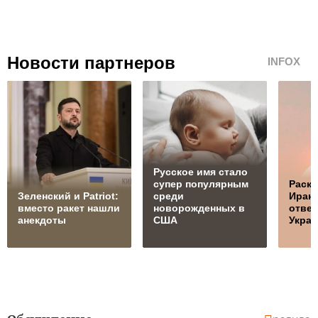
Новости партнеров
INFOX
Русское имя стало
супер популярным
Раскр
Зеленский и Patriot:
среди
Иран 
вместо ракет нашли
новорожденных в
ответ
анекдоты
США
Украи