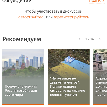
Обсуждение
Правила
Чтобы участвовать в дискуссии
авторизуйтесь
или
зарегистрируйтесь
Рекомендуем
1
/
14
"Им не ракет не
Африк
хватает, а мозгов".
отвора
Почему сломленная
Поляки назвали
доллар
Россия пагубна для
ситуацию на Украине
для юа
всего мира
полным тупиком
национ