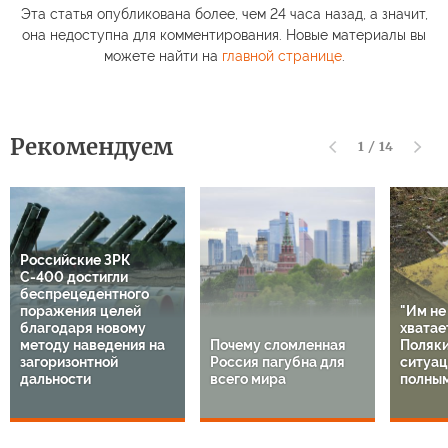
Эта статья опубликована более, чем 24 часа назад, а значит,
она недоступна для комментирования. Новые материалы вы
можете найти на
главной странице
.
Рекомендуем
1
/
14
Российские ЗРК
С-400 достигли
беспрецедентного
поражения целей
"Им не
благодаря новому
хватает
методу наведения на
Почему сломленная
Поляки
загоризонтной
Россия пагубна для
ситуац
дальности
всего мира
полным