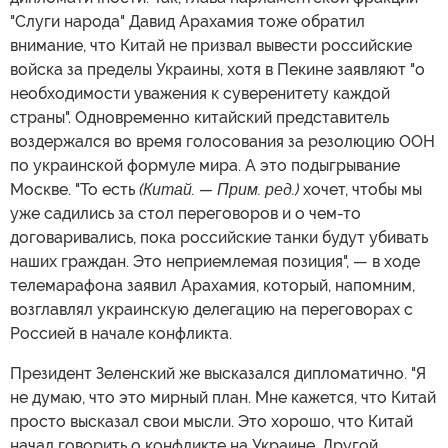
"Слуги народа" Давид Арахамия тоже обратил
внимание, что Китай не призвал вывести российские
войска за пределы Украины, хотя в Пекине заявляют "о
необходимости уважения к суверенитету каждой
страны". Одновременно китайский представитель
воздержался во время голосования за резолюцию ООН
по украинской формуле мира. А это подыгрывание
Москве. "То есть
(Китай. — Прим. ред.)
хочет, чтобы мы
уже садились за стол переговоров и о чем-то
договаривались, пока российские танки будут убивать
наших граждан. Это неприемлемая позиция", — в ходе
телемарафона заявил Арахамия, который, напомним,
возглавлял украинскую делегацию на переговорах с
Россией в начале конфликта.
Президент Зеленский же высказался дипломатично. "Я
не думаю, что это мирный план. Мне кажется, что Китай
просто высказал свои мысли. Это хорошо, что Китай
начал говорить о конфликте на Украине. Другой