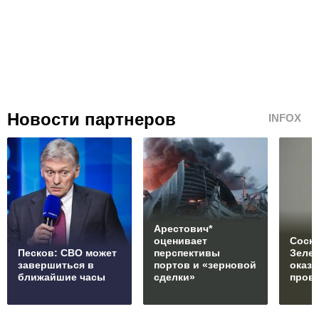
Новости партнеров
INFOX
Арестович*
оценивает
Соски
Песков: СВО может
перспективы
Зеле
завершиться в
портов и «зерновой
оказ
ближайшие часы
сделки»
пров