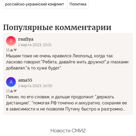
российско-украинский конфликт
Политика
Популярные комментарии
rsufiya
R
1 марта 2023, 13:01
15
Мышам тоже не очень нравился Леопольд, когда так
ласково говорил:"Ребята, давайте жить дружно!",а глазками
добавлял:"а то хуже будет".
ama55
A
1 марта 2023, 14:00
13
Пекин, по его словам, и дальше продолжит "держать
дистанцию", "помогая РФ точечно и аккуратно, сохраняя ее
в зависимости и не позволяя Путину быстро и разгромно
проиграть". -- Автору бы закусывать не мешало...
Новости СМИ2