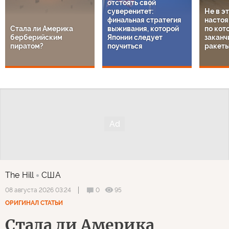
отстоять свой
суверенитет:
Не в э
финальная стратегия
настоя
Стала ли Америка
выживания, которой
по кот
берберийским
Японии следует
заканч
пиратом?
поучиться
ракет
The Hill
США
0
95
08 августа 2026 03:24
ОРИГИНАЛ СТАТЬИ
Стала ли Америка