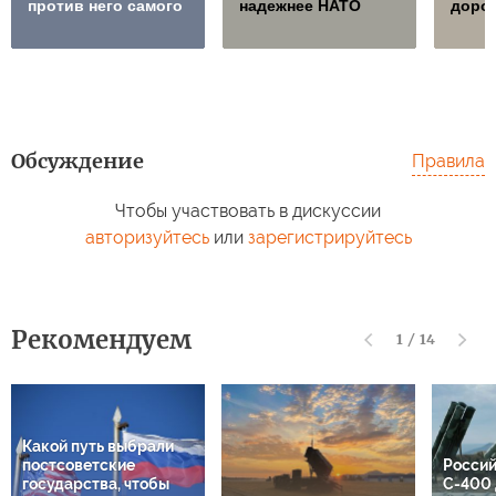
против него самого
надежнее НАТО
дорож
Обсуждение
Правила
Чтобы участвовать в дискуссии
авторизуйтесь
или
зарегистрируйтесь
Рекомендуем
1
/
14
Какой путь выбрали
постсоветские
Россий
государства, чтобы
С-400 