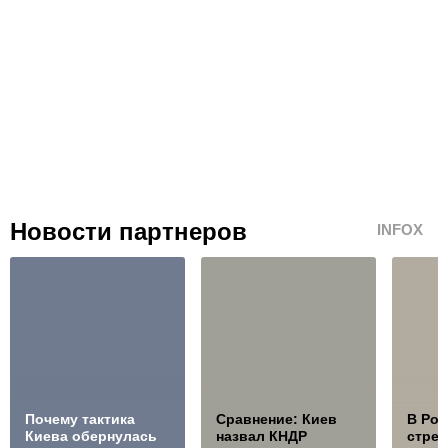
Новости партнеров
INFOX
Почему тактика
Сравнение: Киев
В Ро
Киева обернулась
назвал КНДР
стре