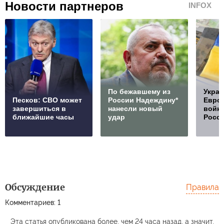
Новости партнеров
INFOX
По бежавшему из
Украи
Песков: СВО может
России Надеждину*
Европ
завершиться в
нанесли новый
войну
ближайшие часы
удар
Росс
Обсуждение
Правила
Комментариев: 1
Эта статья опубликована более, чем 24 часа назад, а значит,