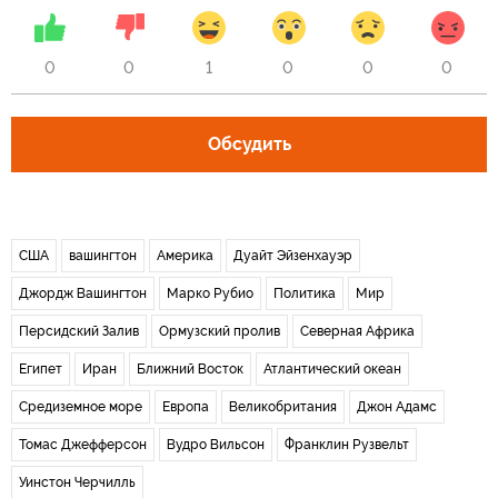
0
0
1
0
0
0
Обсудить
США
вашингтон
Америка
Дуайт Эйзенхауэр
Джордж Вашингтон
Марко Рубио
Политика
Мир
Персидский Залив
Ормузский пролив
Северная Африка
Египет
Иран
Ближний Восток
Атлантический океан
Средиземное море
Европа
Великобритания
Джон Адамс
Томас Джефферсон
Вудро Вильсон
Франклин Рузвельт
Уинстон Черчилль