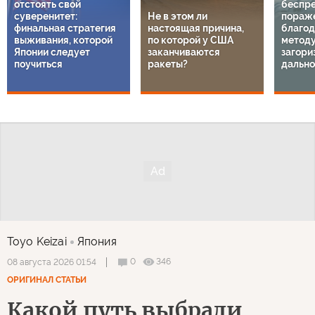
отстоять свой
беспр
суверенитет:
Не в этом ли
пораж
финальная стратегия
настоящая причина,
благод
выживания, которой
по которой у США
методу
Японии следует
заканчиваются
загори
поучиться
ракеты?
дально
Toyo Keizai
Япония
0
346
08 августа 2026 01:54
ОРИГИНАЛ СТАТЬИ
Какой путь выбрали