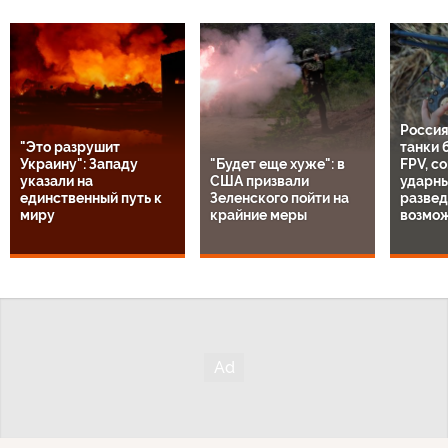
Россия
"Это разрушит
танки 
Украину": Западу
"Будет еще хуже": в
FPV, с
указали на
США призвали
ударны
единственный путь к
Зеленского пойти на
разве
миру
крайние меры
возмо