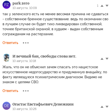
park zero
PZ
1
10 августа, 10:09
так у зеленского есть не менее весомая причина не сдаваться
- собственное бренное существование. ведь по окончании сво
в лучшем случае он будет тихо ликвидирован собственной,
точнее британской охраной, в худшем - выдан собственным
согражданам на растерзание.
Ответить
И вечный бан, свободы слова нет.
10 августа, 10:18
Жаль, что он не объяснил зачем спасать это нацистское
искусственное недогосударство и придуманную внацыйку, по
факту являющуюся психиатрическим диагнозом. Видимо не
знаком с целями СВО.
Ответить
Огастас Евстафьевич Денежкин
ОЕ
10 августа, 10:26