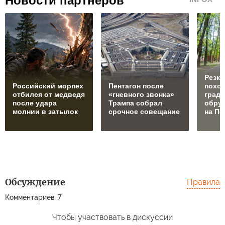
Новости партнеров
Резко
Российский морпех
Пентагон после
похол
отбился от медведя
«гневного звонка»
град
после удара
Трампа собрал
обру
молнии в затылок
срочное совещание
на П
Обсуждение
Правила
Комментариев: 7
Чтобы участвовать в дискуссии