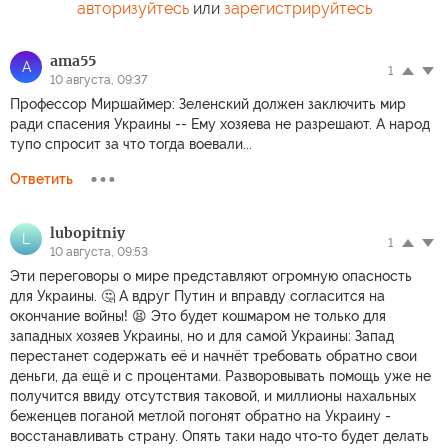
авторизуйтесь
или
зарегистрируйтесь
ama55
A
1
10 августа, 09:37
Профессор Миршаймер: Зеленский должен заключить мир
ради спасения Украины -- Ему хозяева не разрешают. А народ
тупо спросит за что тогда воевали...
Ответить
lubopitniy
L
1
10 августа, 09:53
Эти переговоры о мире представляют огромную опасность
для Украины. 🤔 А вдруг Путин и вправду согласится на
окончание войны! 😫 Это будет кошмаром не только для
западных хозяев Украины, но и для самой Украины: Запад
перестанет содержать еë и начнëт требовать обратно свои
деньги, да ещё и с процентами. Разворовывать помощь уже не
получится ввиду отсутствия таковой, и миллионы нахальных
беженцев погaной метлой погонят обратно на Украину -
восстанавливать страну. Опять таки надо что-то будет делать