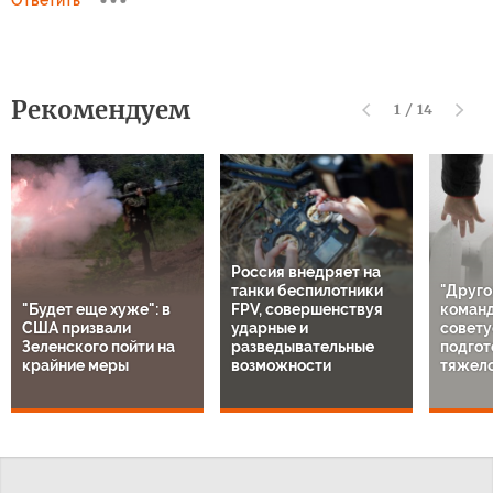
Ответить
Рекомендуем
1
/
14
Россия внедряет на
танки беспилотники
"Друго
"Будет еще хуже": в
FPV, совершенствуя
команд
США призвали
ударные и
совету
Зеленского пойти на
разведывательные
подгот
крайние меры
возможности
тяжело