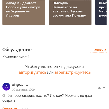
Запад выдвигает
Выходка
выст
России ультиматум
Зеленского на
проц
по Украине —
встрече с Туском
Черн
Лавров
возмутила Польшу
русск
Обсуждение
Правила
Комментариев: 1
Чтобы участвовать в дискуссии
авторизуйтесь
или
зарегистрируйтесь
al1964_4
A
10 августа, 10:34
О чём переговариваться то? И с кем? Меркель не даст
соврать.