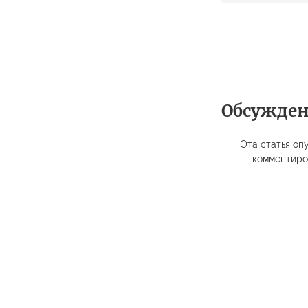
Обсужде
Эта статья опу
комментиро