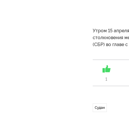
Утром 15 апрел
столкновения м
(СБР) во главе 
1
Судан