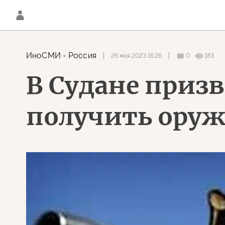
ИноСМИ
Россия
26 мая 2023 16:26
0
183
В Судане приз
получить ору