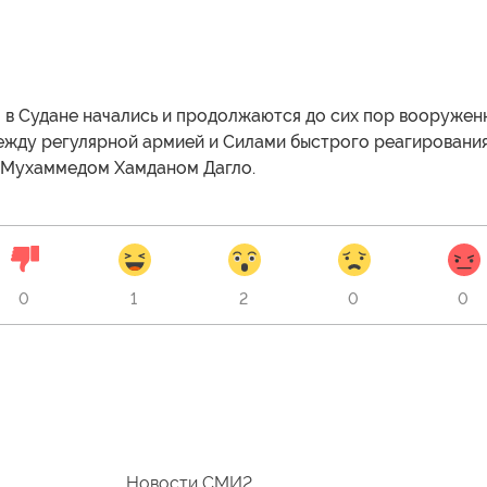
я в Судане начались и продолжаются до сих пор вооружен
ежду регулярной армией и Силами быстрого реагировани
с Мухаммедом Хамданом Дагло.
0
1
2
0
0
Новости СМИ2