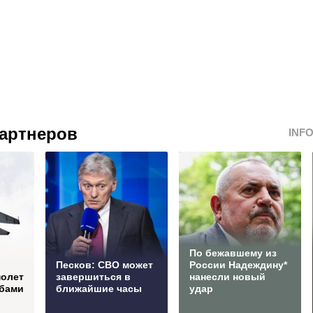
артнеров
INF
По бежавшему из
Песков: СВО может
России Надеждину*
молет
завершиться в
нанесли новый
мбами
ближайшие часы
удар