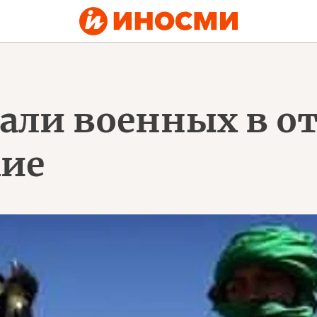
вали военных в о
жие