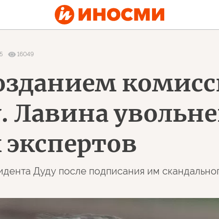
5
16049
созданием комисс
у. Лавина увольн
 экспертов
идента Дуду после подписания им скандальног