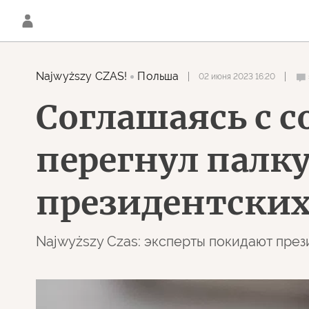
Najwyższy CZAS!
Польша
02 июня 2023 16:20
Соглашаясь с 
перегнул палк
президентских
Najwyższy Czas: эксперты покидают през