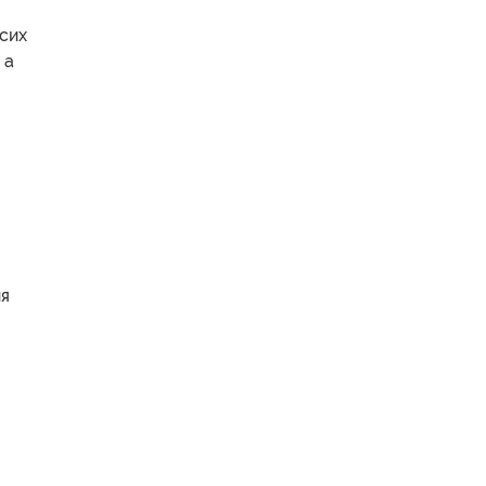
 сих
 а
ия