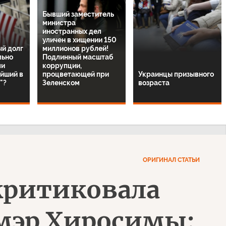
Бывший заместитель
министра
иностранных дел
уличен в хищении 150
ый долг
миллионов рублей!
льно
Подлинный масштаб
ли
коррупции,
ейший в
процветающей при
Украинцы призывного
"?
Зеленском
возраста
ОРИГИНАЛ СТАТЬИ
критиковала
 мэр Хиросимы: