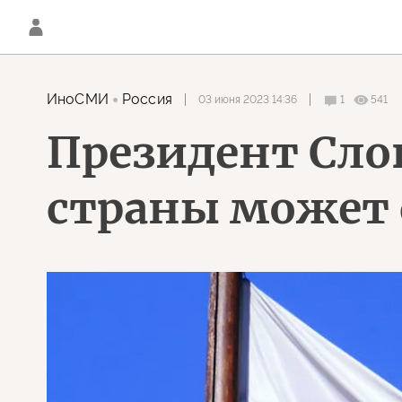
ИноСМИ
Россия
03 июня 2023 14:36
1
541
Президент Сло
страны может 