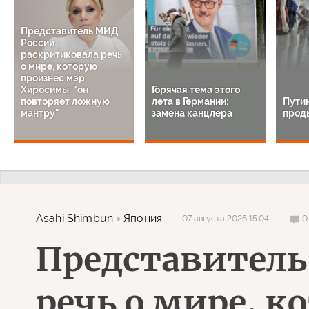
Представитель МИД
России
раскритиковала речь
о мире, которую
произнес мэр
Хиросимы: "он
Горячая тема этого
повторяет ложную
лета в Германии:
Путин
мантру"
замена канцлера
прод
Asahi Shimbun
Япония
07 августа 2026 15:04
0
Представитель
речь о мире, 