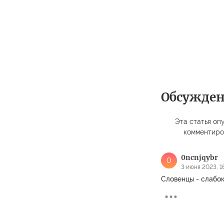
Обсужде
Эта статья опу
комментиро
0ncnjqybr
0
3 июня 2023, 1
Словенцы - слабок