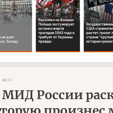
Раскопки на Волыни:
Польша эксгумирует
Государственн
останки жертв
США стремите
трагедии 1943 года и
растет: грозит 
 не дает
требует от Украины
стране "крупн
ыху Западу
правды
истории кризис
320
 МИД России рас
которую произнес