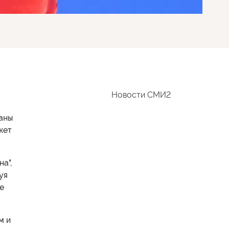
Новости СМИ2
раны
жет
а",
уя
е
м и