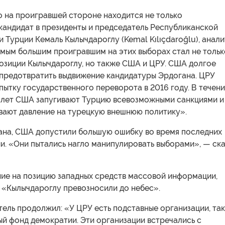
то на проигравшей стороне находится не только
кандидат в президенты и председатель Республиканской
 Турции Кемаль Кылычдароглу (Kemal Kılıçdaroğlu), анали
амым большим проигравшим на этих выборах стал не тольк
позиции Кылычдароглу, но также США и ЦРУ. США долгое
 предотвратить выдвижение кандидатуры Эрдогана. ЦРУ
ытку государственного переворота в 2016 году. В течен
 лет США запугивают Турцию всевозможными санкциями и
ывают давление на турецкую внешнюю политику».
ана, США допустили большую ошибку во время последних
и. «Они пытались нагло манипулировать выборами», — ск
ие на позицию западных средств массовой информации,
 «Кылычдароглу превозносили до небес».
ель продолжил: «У ЦРУ есть подставные организации, та
й фонд демократии. Эти организации встречались с