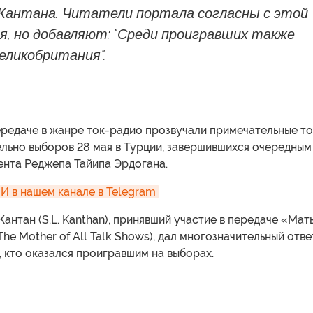
Кантана. Читатели портала согласны с этой
я, но добавляют: "Среди проигравших также
еликобритания".
ередаче в жанре ток-радио прозвучали примечательные то
ельно выборов 28 мая в Турции, завершившихся очередным
ента Реджепа Тайипа Эрдогана.
 в нашем канале в Telegram
Кантан (S.L. Kanthan), принявший участие в передаче «Мат
The Mother of All Talk Shows), дал многозначительный отве
, кто оказался проигравшим на выборах.