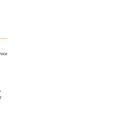
чки
ь
т