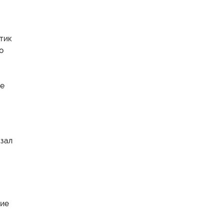
тик
о
ие
азал
кие