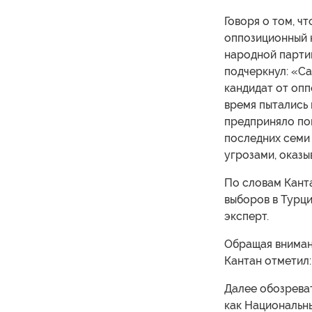
Говоря о том, ч
оппозиционный 
народной партии
подчеркнул: «С
кандидат от оп
время пытались
предприняло поп
последних семи
угрозами, оказ
По словам Кант
выборов в Турци
эксперт.
Обращая вниман
Кантан отметил:
Далее обозреват
как Национальны