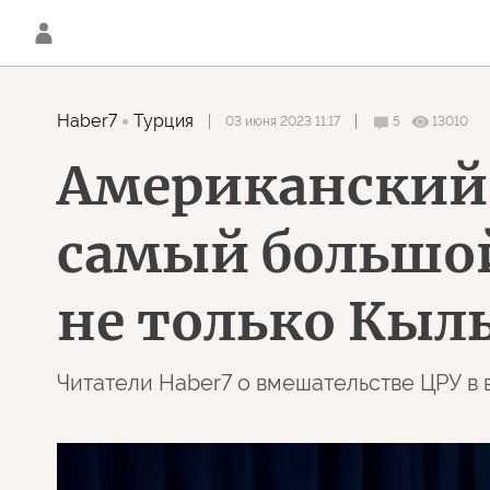
Haber7
Турция
03 июня 2023 11:17
5
13010
Американский 
самый большой
не только Кыл
Читатели Haber7 о вмешательстве ЦРУ в 