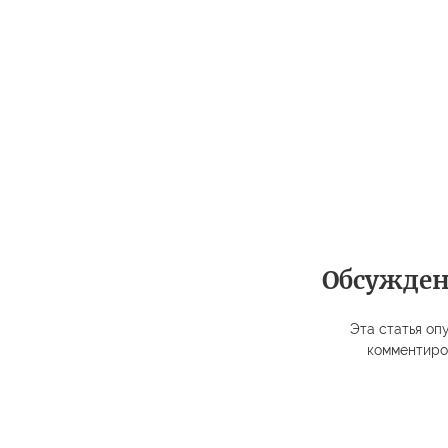
Обсужде
Эта статья опу
комментиро