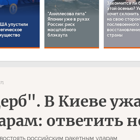
Закончится ли 
этой осенью? У
"Ахиллесова пята"
хочет склонить
Японии уже в руках
на свою сторон
США упустили
России: риск
послевоенного
тегическое
масштабного
восстановлени
мущество
блэкаута
страны
71
рб". В Киеве уж
арам: ответить 
ивостоять российским ракетным ударам