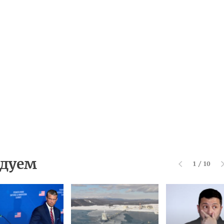
дуем
1
/
10