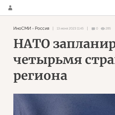
ИноСМИ
Россия
13 июня 2023 11:45
0
285
НАТО запланир
четырьмя стр
региона