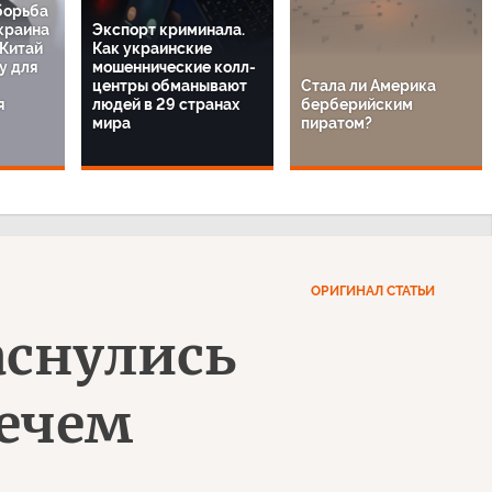
борьба
краина
Экспорт криминала.
 Китай
Как украинские
у для
мошеннические колл-
центры обманывают
Стала ли Америка
я
людей в 29 странах
берберийским
мира
пиратом?
ОРИГИНАЛ СТАТЬИ
аснулись
нечем