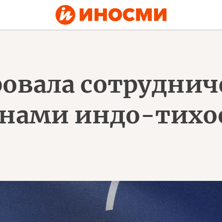
овала сотрудниче
анами индо-тихо