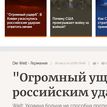
"Огромный ущерб". В
Киеве ужаснулись
Почему США
Как 
российским ударам:
проигрывают войну за
стра
ответить нечем
войной?
преи
Die Welt
Германия
08 августа 2026 09:46
4
9
"Огромный уще
российским уд
Welt: Украина больше не способна прот