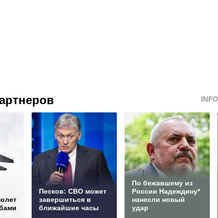
артнеров
INF
По бежавшему из
Песков: СВО может
России Надеждину*
молет
завершиться в
нанесли новый
мбами
ближайшие часы
удар