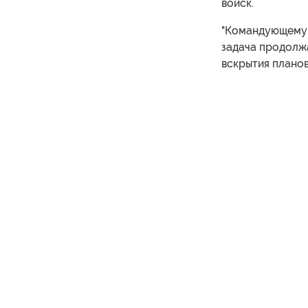
войск.
"Командующему 
задача продолж
вскрытия планов