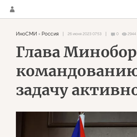
ИноСМИ
Россия
26 июня 2023 07:53
0
2944
Глава Минобор
командованию
задачу активно