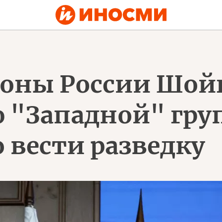
оны России Шойг
 "Западной" гру
 вести разведку