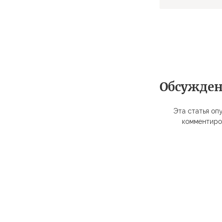
Обсужде
Эта статья опу
комментиро