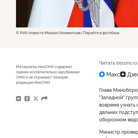
© РИА Новости Михаил Климентьев
Перейти в фотобанк
Читать inosmi.ru
Материалы ИноСМИ содержат
оценки исключительно зарубежных
СМИ и не отражают позицию
редакции ИноСМИ
Глава Миноборо
"Западной" груп
вовремя узнать 
дальних подступ
оборонном ведо
Министр провер