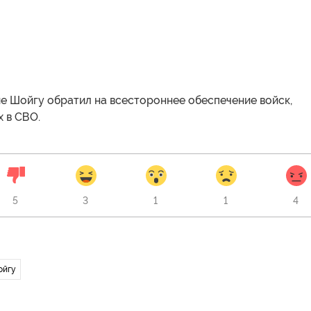
е Шойгу обратил на всестороннее обеспечение войск,
 в СВО.
5
3
1
1
4
ойгу