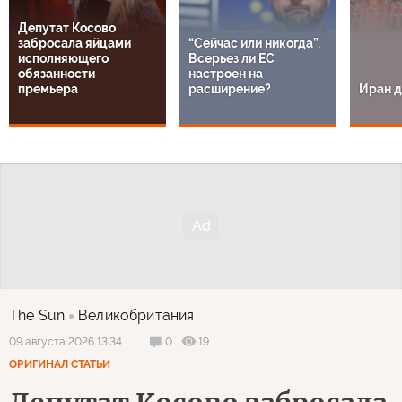
Депутат Косово
забросала яйцами
“Сейчас или никогда”.
исполняющего
Всерьез ли ЕС
обязанности
настроен на
премьера
расширение?
Иран д
The Sun
Великобритания
0
19
09 августа 2026 13:34
ОРИГИНАЛ СТАТЬИ