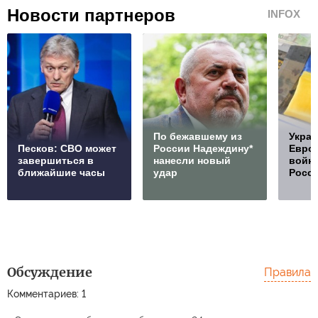
Новости партнеров
INFOX
По бежавшему из
Украи
Песков: СВО может
России Надеждину*
Европ
завершиться в
нанесли новый
войну
ближайшие часы
удар
Росс
Обсуждение
Правила
Комментариев: 1