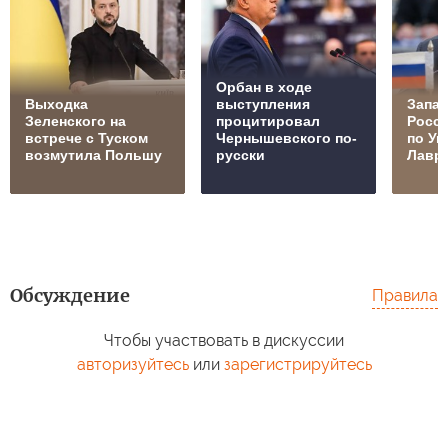
Орбан в ходе
Выходка
выступления
Запад
Зеленского на
процитировал
Росс
встрече с Туском
Чернышевского по-
по Ук
возмутила Польшу
русски
Лавр
Обсуждение
Правила
Чтобы участвовать в дискуссии
авторизуйтесь
или
зарегистрируйтесь