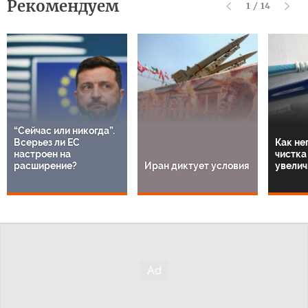
Рекомендуем
1
/
14
“Сейчас или никогда”.
Всерьез ли ЕС
Как не
настроен на
чистка
расширение?
Иран диктует условия
увелич