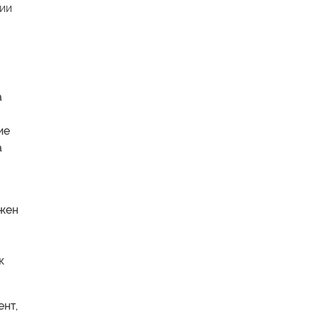
ии
а
ие
a
лжен
к
ент,