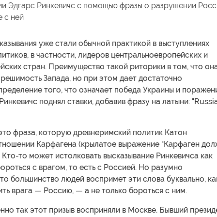
ии Эдгарс Ринкевичс с помощью фразы о разрушении Росс
е с ней
казывания уже стали обычной практикой в выступлениях
итиков, в частности, лидеров центральноевропейских и
ских стран. Преимущество такой риторики в том, что он
решимость Запада, но при этом дает достаточно
ределение того, что означает победа Украины и поражен
Ринкевичс поднял ставки, добавив фразу на латыни: "Russi
 это фраза, которую древнеримский политик Катон
отношении Карфагена (крылатое выражение "Карфаген до
. Кто-то может истолковать высказывание Ринкевичса как
ороться с врагом, то есть с Россией. Но разумно
то большинство людей воспримет эти слова буквально, ка
ть врага — Россию, — а не только бороться с ним.
нно так этот призыв восприняли в Москве. Бывший презид