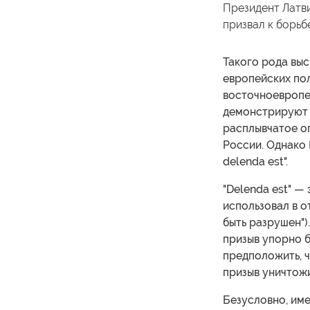
Президент Латв
призвал к борьб
Такого рода выс
европейских пол
восточноевропей
демонстрируют 
расплывчатое оп
России. Однако 
delenda est".
"Delenda est" —
использовал в 
быть разрушен")
призыв упорно б
предположить, ч
призыв уничтожи
Безусловно, име