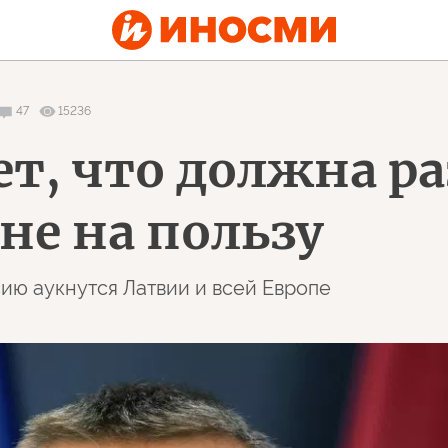
47
15236
ет, что должна р
 не на пользу
ию аукнутся Латвии и всей Европе