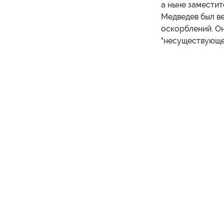
а ныне замести
Медведев был ве
оскорблений. Он
"несуществующей