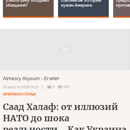
узнала цену западных
союзником, который
предл
обещаний?
нужен Америке
проти
Almasry Alyoum
Египет
0
330
10 августа 2026 16:13
ОРИГИНАЛ СТАТЬИ
Саад Халаф: от иллюзий
НАТО до шока
реальности... Как Украина