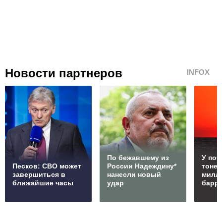
Новости партнеров
INFOX
По бежавшему из
У по
Песков: СВО может
России Надеждину*
тонет
завершиться в
нанесли новый
милл
ближайшие часы
удар
барр