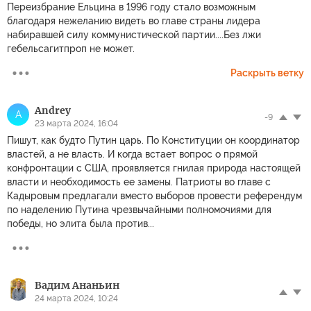
Переизбрание Ельцина в 1996 году стало возможным
благодаря нежеланию видеть во главе страны лидера
набиравшей силу коммунистической партии....Без лжи
гебельсагитпроп не может.
Раскрыть ветку
Andrey
A
-9
23 марта 2024, 16:04
Пишут, как будто Путин царь. По Конституции он координатор
властей, а не власть. И когда встает вопрос о прямой
конфронтации с США, проявляется гнилая природа настоящей
власти и необходимость ее замены. Патриоты во главе с
Кадыровым предлагали вместо выборов провести референдум
по наделению Путина чрезвычайными полномочиями для
победы, но элита была против...
Вадим Ананьин
24 марта 2024, 10:24