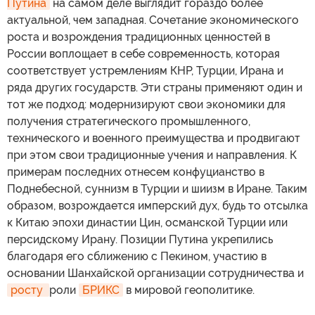
Путина
на самом деле выглядит гораздо более
актуальной, чем западная. Сочетание экономического
роста и возрождения традиционных ценностей в
России воплощает в себе современность, которая
соответствует устремлениям КНР, Турции, Ирана и
ряда других государств. Эти страны применяют один и
тот же подход: модернизируют свои экономики для
получения стратегического промышленного,
технического и военного преимущества и продвигают
при этом свои традиционные учения и направления. К
примерам последних отнесем конфуцианство в
Поднебесной, суннизм в Турции и шиизм в Иране. Таким
образом, возрождается имперский дух, будь то отсылка
к Китаю эпохи династии Цин, османской Турции или
персидскому Ирану. Позиции Путина укрепились
благодаря его сближению с Пекином, участию в
основании Шанхайской организации сотрудничества и
росту 
роли
БРИКС
в мировой геополитике.