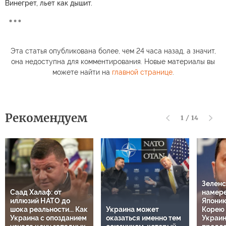
Винегрет, льет как дышит.
Эта статья опубликована более, чем 24 часа назад, а значит,
она недоступна для комментирования. Новые материалы вы
можете найти на
главной странице
.
Рекомендуем
1
/
14
Зеленс
Саад Халаф: от
намере
иллюзий НАТО до
Япони
шока реальности... Как
Украина может
Корею 
Украина с опозданием
оказаться именно тем
Украин