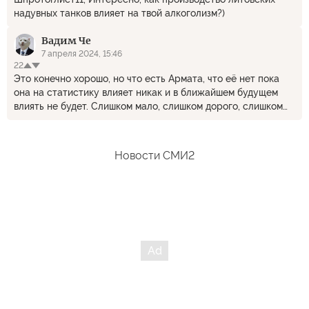
надувных танков влияет на твой алкоголизм?)
Вадим Че
7 апреля 2024, 15:46
22
Это конечно хорошо, но что есть Армата, что её нет пока
она на статистику влияет никак и в ближайшем будущем
влиять не будет. Слишком мало, слишком дорого, слишком
сыро. Когда его на параде показывали, в 2015? И сколько
этих танков спустя 9 лет? Судя по тому сколь активно
пиарят российские системы участвующие в СВО, но при
Новости СМИ2
этом Армату даже близко к фронту не подпускают, чтобы
хоть издалека пальнуть на камеру, это жжж не спроста, но
это я к тому что в раскладах Армату можно не учитывать от
слова никак, техника сложная, экспериментальная, да и
инфраструктуры под неё явно в войсках никакой, при
помощи лома и такой-то матери её можно превратить
только в дорогостоящую груду металлолома.