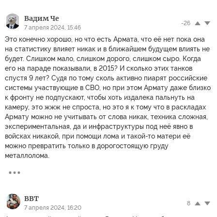
Вадим Че
-26
7 апреля 2024, 15:46
Это конечно хорошо, но что есть Армата, что её нет пока она
на статистику влияет никак и в ближайшем будущем влиять не
будет. Слишком мало, слишком дорого, слишком сыро. Когда
его на параде показывали, в 2015? И сколько этих танков
спустя 9 лет? Судя по тому сколь активно пиарят российские
системы участвующие в СВО, но при этом Армату даже близко
к фронту не подпускают, чтобы хоть издалека пальнуть на
камеру, это жжж не спроста, но это я к тому что в раскладах
Армату можно не учитывать от слова никак, техника сложная,
экспериментальная, да и инфраструктуры под неё явно в
войсках никакой, при помощи лома и такой-то матери её
можно превратить только в дорогостоящую груду
металлолома.
ВВТ
8
7 апреля 2024, 16:20