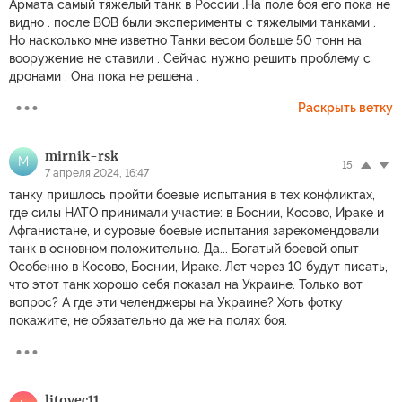
Армата самый тяжелый танк в России .На поле боя его пока не
видно . после ВОВ были эксперименты с тяжелыми танками .
Но насколько мне изветно Танки весом больше 50 тонн на
вооружение не ставили . Сейчас нужно решить проблему с
дронами . Она пока не решена .
Раскрыть ветку
mirnik-rsk
M
15
7 апреля 2024, 16:47
танку пришлось пройти боевые испытания в тех конфликтах,
где силы НАТО принимали участие: в Боснии, Косово, Ираке и
Афганистане, и суровые боевые испытания зарекомендовали
танк в основном положительно. Да... Богатый боевой опыт
Особенно в Косово, Боснии, Ираке. Лет через 10 будут писать,
что этот танк хорошо себя показал на Украине. Только вот
вопрос? А где эти челенджеры на Украине? Хоть фотку
покажите, не обязательно да же на полях боя.
litovec11