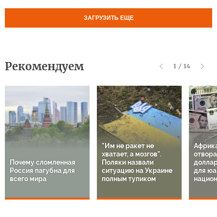
ЗАГРУЗИТЬ ЕЩЕ
Рекомендуем
1
/
14
"Им не ракет не
Африк
хватает, а мозгов".
отвора
Почему сломленная
Поляки назвали
доллар
Россия пагубна для
ситуацию на Украине
для юа
всего мира
полным тупиком
национ