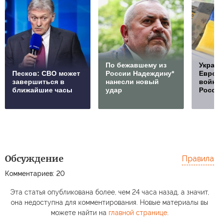
По бежавшему из
Украи
Песков: СВО может
России Надеждину*
Европ
завершиться в
нанесли новый
войну
ближайшие часы
удар
Росс
Обсуждение
Правила
Комментариев: 20
Эта статья опубликована более, чем 24 часа назад, а значит,
она недоступна для комментирования. Новые материалы вы
можете найти на
главной странице
.