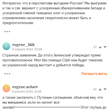
Интересно, что в перспективе выгоднее России? Мы выиграем
и так и сяк, вариант с ускоренным обанкрочиванием Запада и
ускоренной сменой тамошних элит и ускоренным
отрезвлением населения теоретически может быть и
предпочтительнее.
eugene_kkk
E
27
8 апреля 2024, 20:48
Странное заявление. До этого Зеленский утверждал прямо
противоположное. Мол без помощи США нам будет тяжелее,
но украинский народ выстоит и добьется победы.
Раскрыть ветку
eugene.ardaev
E
43
8 апреля 2024, 21:38
а также заключить с Путиным соглашение, объяснив ему, что
мы вмешаемся, если он начнет все
заново!+++++++++++++++++++++++++++++++++++++++++++++Этот глупыш до