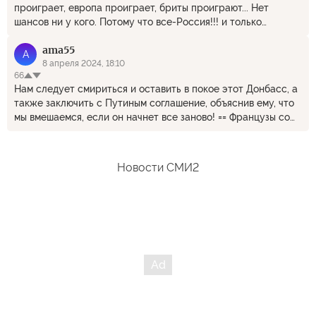
проиграет, европа проиграет, бриты проиграют... Нет
шансов ни у кого. Потому что все-Россия!!! и только
Косово-Сербия!
ama55
A
8 апреля 2024, 18:10
66
Нам следует смириться и оставить в покое этот Донбасс, а
также заключить с Путиным соглашение, объяснив ему, что
мы вмешаемся, если он начнет все заново! == Французы со
времён Наполеона нисколько не поумнели.
Новости СМИ2