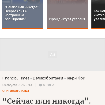
“Сейчас или никогда”.
Всерьез ли ЕС
Как не
настроен на
чистка
расширение?
Иран диктует условия
увелич
Financial Times
Великобритания
Генри Фой
0
0
09 августа 2026 12:43
ОРИГИНАЛ СТАТЬИ
“Сейчас или никогда”.