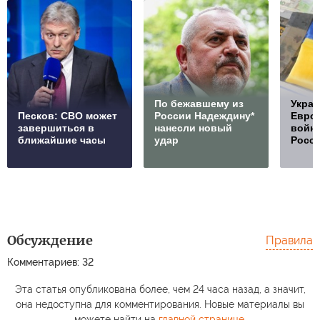
По бежавшему из
Украи
Песков: СВО может
России Надеждину*
Европ
завершиться в
нанесли новый
войну
ближайшие часы
удар
Росс
Обсуждение
Правила
Комментариев: 32
Эта статья опубликована более, чем 24 часа назад, а значит,
она недоступна для комментирования. Новые материалы вы
можете найти на
главной странице
.