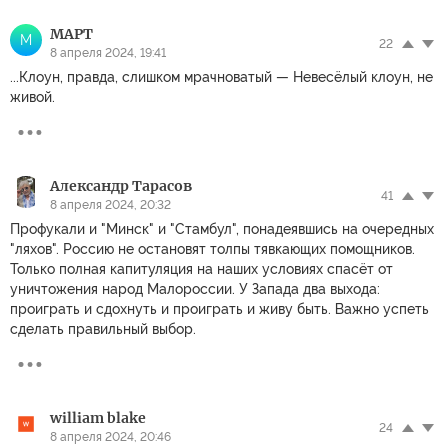
MAPT
M
22
8 апреля 2024, 19:41
...Клоун, правда, слишком мрачноватый — Невесёлый клоун, не
живой.
Александр Тарасов
41
8 апреля 2024, 20:32
Профукали и "Минск" и "Стамбул", понадеявшись на очередных
"ляхов". Россию не остановят толпы тявкающих помощников.
Только полная капитуляция на наших условиях спасёт от
уничтожения народ Малороссии. У Запада два выхода:
проиграть и сдохнуть и проиграть и живу быть. Важно успеть
сделать правильный выбор.
william blake
24
8 апреля 2024, 20:46