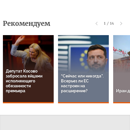
Рекомендуем
1
/
14
Депутат Косово
забросала яйцами
“Сейчас или никогда”.
исполняющего
Всерьез ли ЕС
обязанности
настроен на
премьера
расширение?
Иран д