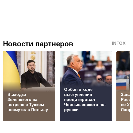
Новости партнеров
INFOX
Орбан в ходе
Выходка
выступления
Запад
Зеленского на
процитировал
Росс
встрече с Туском
Чернышевского по-
по Ук
возмутила Польшу
русски
Лавр