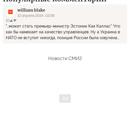
william blake
10 апреля 2024, 02:06
10
"..может стать премьер-министр Эстонии Кая Каллас" Что
как бы намекает на качество управленцев. Ну а Украина в
НАТО не вступит никогда, позиция России была озвучена
недавно и не один раз. "..США все придумали: нужно
создать совместную миссию НАТО на Украине!" И это будет
охота цирконов и калибров за натовцами. Не терпится
Новости СМИ2
посмотреть.