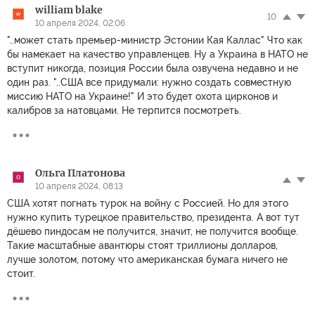
william blake
10
10 апреля 2024, 02:06
"..может стать премьер-министр Эстонии Кая Каллас" Что как
бы намекает на качество управленцев. Ну а Украина в НАТО не
вступит никогда, позиция России была озвучена недавно и не
один раз. "..США все придумали: нужно создать совместную
миссию НАТО на Украине!" И это будет охота цирконов и
калибров за натовцами. Не терпится посмотреть.
Ольга Платонова
10 апреля 2024, 08:13
США хотят погнать турок на войну с Россией. Но для этого
нужно купить турецкое правительство, президента. А вот тут
дёшево пиндосам не получится, значит, не получится вообще.
Такие масштабные авантюры стоят триллионы долларов,
лучше золотом, потому что американская бумага ничего не
стоит.