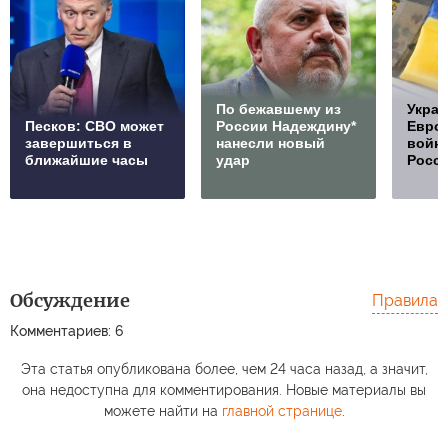
По бежавшему из
Украи
Песков: СВО может
России Надеждину*
Европ
завершиться в
нанесли новый
войну
ближайшие часы
удар
Росс
Обсуждение
Правила
Комментариев: 6
Эта статья опубликована более, чем 24 часа назад, а значит,
она недоступна для комментирования. Новые материалы вы
можете найти на
главной странице
.